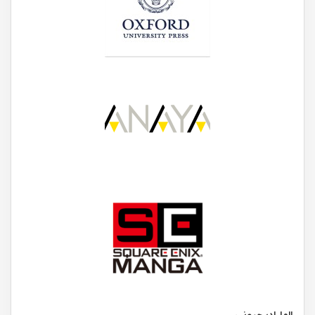
الما ادیچیونی