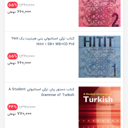
55%
1,460,000
660,000
تومان
کتاب ترکی استانبولی ینی هیتیت یک Yeni
Hitit 1 SB+ WB+CD 3rd
55%
1,460,000
660,000
تومان
کتاب دستور زبان ترکی استانبولی A Student
Grammar of Turkish
44%
1,370,000
770,000
تومان