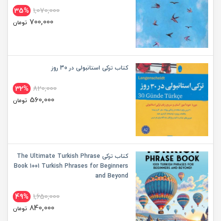
35%
1,070,000
700,000
تومان
کتاب ترکی استانبولی در 30 روز
32%
820,000
560,000
تومان
کتاب ترکی The Ultimate Turkish Phrase
Book 1001 Turkish Phrases for Beginners
and Beyond
49%
1,650,000
840,000
تومان