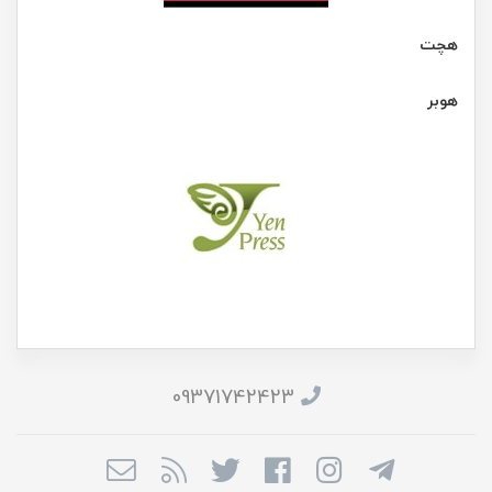
هچت
هوبر
09371742423