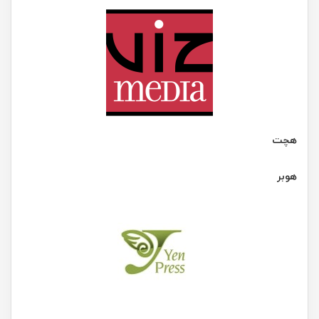
هچت
هوبر