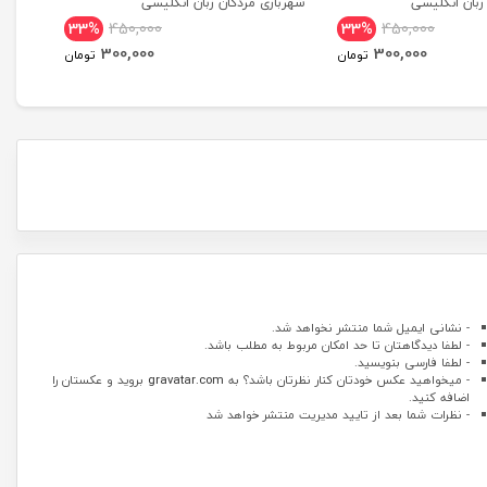
بان انگلیسی
شهربازی مردگان زبان انگلیسی
tional
33%
450,000
33%
450,000
dition
300,000
300,000
تومان
تومان
- نشانی ایمیل شما منتشر نخواهد شد.
- لطفا دیدگاهتان تا حد امکان مربوط به مطلب باشد.
- لطفا فارسی بنویسید.
- میخواهید عکس خودتان کنار نظرتان باشد؟ به
gravatar.com
بروید و عکستان را
اضافه کنید.
- نظرات شما بعد از تایید مدیریت منتشر خواهد شد