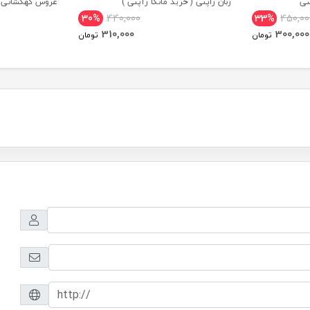
سی
زبان ژاپنی ( خرید مانگا ژآپنی )
عروس کهکشانی ز
30%
440,000
33%
450,00
310,000
300,000
تومان
تومان