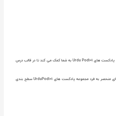
استفاده از پادکست های آموزش زبان اردو یک روش کاملا کاربردی برای تقویت مهارت های شما در رابطه با این زبان به حساب می‌آید. مجموعه پادکست های Urdu Pod101 به شما کمک می کند تا در قالب درس
استفاده از فایل های صوتی و ویدیویی و دسته بندی شده جذابیت مجموعه پادکست UrduPod101 را بیش از پیش می کند. یکی از ویژگی‌های منحصر به فرد مجموعه پادکست های UrduPod101 سطح بندی