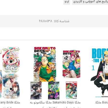
کیج های آموزشی و کاربردی
اردو
شناسه کالا
: 6880138
مانگا Boruto Two Blue Vortex مانگا
مانگا Sakamoto Days مانگا ساکاموتو به