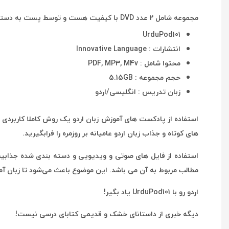
مجموعه شامل 2 عدد DVD با کیفیت هست و توسط پست به دستتون خواهد رسید
UrduPod101
انتشارات : Innovative Language
محتوا شامل : PDF, MP3, M4v
حجم مجموعه : 5.15GB
زبان تدریس : انگلیسی/اردو
های کوتاه و جذاب زبان اردو عامیانه بر روزمره را فرابگیرید.
مطالب مربوط به آن می باشد. این موضوع باعث می‌شود تا زبان آمو
اردو رو با UrduPod101 یاد بگیر!
دیگه خبری از داستانای خشک و قدیمی کتابای درسی نیست!