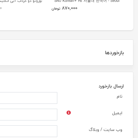
SNU Korean+ 6B 서울대 한국어 - Seoul
بوروتو دو گرداب آبی انگلی
870,000
0
Korean 6B
تومان
بازخوردها
ارسال بازخورد
نام
ایمیل
وب سایت / وبلاگ