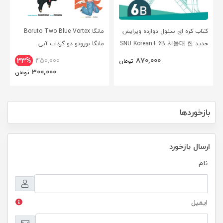
کتاب کره ای سئول دوازده ویرایش
مانگا Boruto Two Blue Vortex
جدید SNU Korean+ 6B 서울대 한
مانگا بوروتو دو گرداب آبی
국어 - Seoul Korean 6B
انگلیسی
870,000
33%
450,000
تومان
300,000
تومان
بازخوردها
ارسال بازخورد
نام
ایمیل