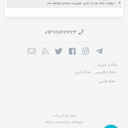
- نظرات شما بعد از تایید مدیریت منتشر خواهد شد
09371742423
مانگا و کمیک
مانگا انگلیسی
مانگا ژاپنی
مانگا فارسی
محل درج کپی رایت
فروشگاه ساخته شده با شاپفا