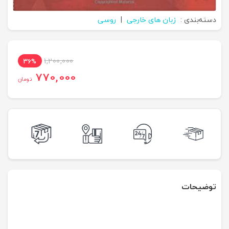
دسته‌بندی :
زبان های خارجی
|
روسی
1,200,000
36%
770,000
تومان
توضیحات