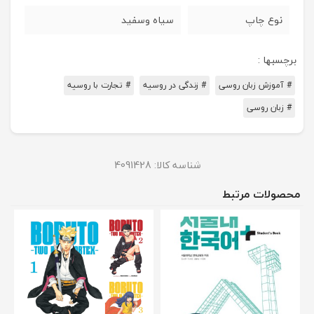
نوع چاپ
سیاه وسفید
برچسبها :
# آموزش زبان روسی
# زندگی در روسیه
# تجارت با روسیه
# زبان روسی
شناسه کالا:
4091428
محصولات مرتبط