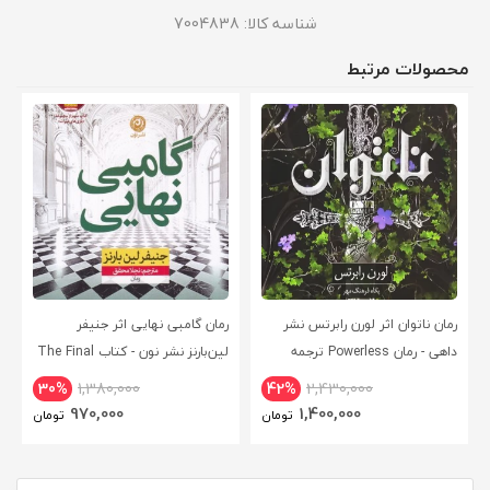
شناسه کالا:
7004838
محصولات مرتبط
رمان ناتوان اثر لورن رابرتس نشر
رمان گامبی نهایی اثر جنیفر
داهی - رمان Powerless ترجمه
لین‌بارنز نشر نون - کتاب The Final
فارسی
Gambit ترجمه فارسی
30%
1,380,000
42%
2,430,000
970,000
1,400,000
تومان
تومان