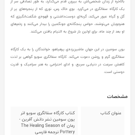
بالاخره از زندان شخصی‌اش به بیرون قدم می‌گذارد، به طور تصادفی سر از
یک کارگاه سفالگری در می‌آورد. بوی خاک رس، نوری که از پنجره‌های پر از
گل و گیاه عبور می‌کند، گربه‌ای دوست‌داشتنی و قهوه‌ی شگفت‌انگیزی که
هنرجویان می‌نوشند، حواس پنجگانه‌ی جونگمین را بیدار می‌کنند و زخم‌های
او بعد از چند ماه، برای اولین بار شروع به التیام یافتن می‌کنند.
یون سومین در این جهانِ ماشین‌زده‌ی پرهیاهو، خوانندگان را به یک کارگاه
سفالگری گرم و روشن دعوت می‌کند. کارگاه سفالگری سویو گواهی بر لذت
کاهش سرعت در دنیایی سریع، و ادای احترامی به هنر سرامیک و قدرت
دوستی است.
مشخصات
عنوان کتاب
کتاب کارگاه سفالگری سویو اثر
یون سومین نشر دانش آفرین -
رمان The Healing Season of
Pottery ترجمه فارسی