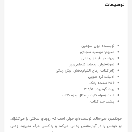
توضیحات
نویسنده: یون سومین
مترجم: مهشید سجادی
ویراستار: فریناز بیابانی
نمونه‌خوان: ریحانه شجاعی‌پور
ژانر کتاب: رمان التیام‌بخش، برش زندگی
ادبیات کره جنوبی
۲۵۶ صفحه بالک
ریت گودریدز: ۳.۸/۵
+ به همراه کارت پستال ویژه کتاب
پشت جلد کتاب:
جونگمین سی‌ساله، نویسنده‌ای جوان است که روزهای سختی را می‌گذراند.
او خودش را در آپارتمانش زندانی می‌کند و با کسی حرف نمی‌زند. وقتی