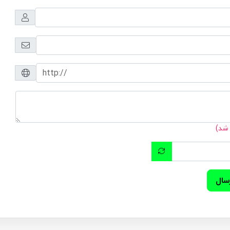
 شد)
سال