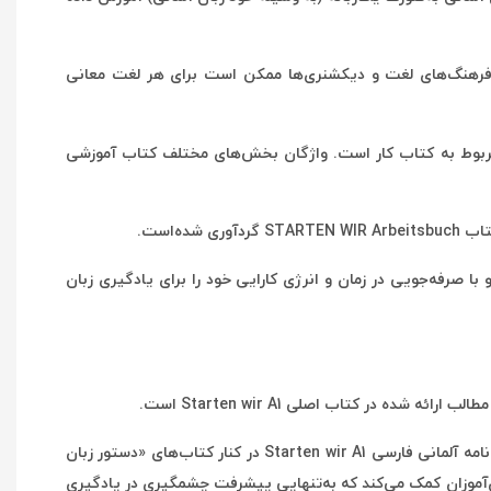
 در فرهنگ‌های لغت و دیکشنری‌ها ممکن است برای هر لغت معانی
آلمانی فارسی از دو بخش اصلی تشکیل شده است: بخش واژگان کتاب Kursbuch و قسمت واژگان کتاب Arbeitsbuch که مربوط به کتاب کار است. واژگان بخش‌های مختلف کتاب آموزشی
ا صرفه‌جویی در زمان و انرژی کارایی خود را برای یادگیری زبان
این کتاب مفید بستری فراهم کرده تا در آن یک زبان‌آموز بتواند به‌تنهایی پیشرفت قابل ملاحظه‌ای در یادگیری زبان آلمانی داشته باشد. واژه‌نامه آلمانی فارسی Starten wir A1 در کنار کتاب‌های «دستور زبان
Starten wir » و «مکالمه زبان آلمانی بر اساس متد Menschen A1» به همراه کتاب‌های آموزشی Starten wir A1 به زبان‌آموزان کمک می‌کند که به‌تنهایی پیشرفت چشمگیری در یادگیری