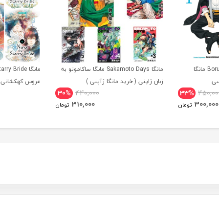
مانگا Boruto Two Blue Vortex مانگا
مانگا Sakamoto Days مانگا ساکاموتو به
سی
زبان ژاپنی ( خرید مانگا ژآپنی )
عروس کهکشانی ز
30%
440,000
33%
450,00
310,000
300,000
تومان
تومان