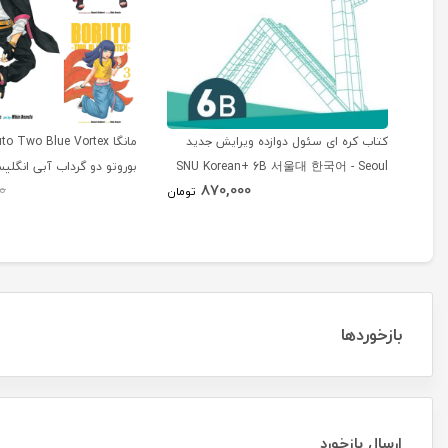
کتاب کره ای سئول دوازده ویرایش جدید
SNU Korean+ 6B 서울대 한국어 - Seoul
بوروتو دو گرداب آبی انگلی
870,000
0
Korean 6B
تومان
بازخوردها
ارسال بازخورد