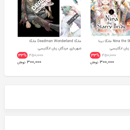
مانگا Nina the Starry Bride مانگا نینا
مانگا Deadman Wonderland مانگا
بان انگلیسی
شهربازی مردگان زبان انگلیسی
tional
33%
450,000
33%
450,000
dition
300,000
300,000
تومان
تومان