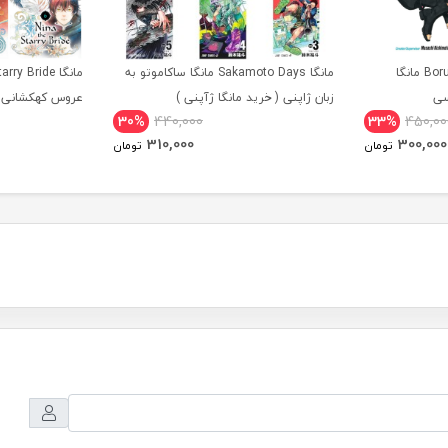
مانگا Boruto Two Blue Vortex مانگا
مانگا Sakamoto Days مانگا ساکاموتو به
سی
زبان ژاپنی ( خرید مانگا ژآپنی )
عروس کهکشانی ز
30%
440,000
33%
450,00
310,000
300,000
تومان
تومان