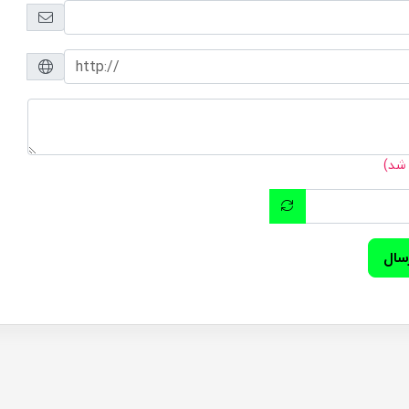
 شد)
سال