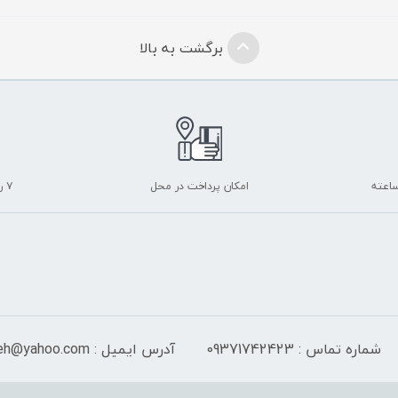
برگشت به بالا
امکان پرداخت در محل
۷ روز ضمانت بازگشت
شماره تماس : 09371742423
آدرس ایمیل : Isf_sayeh@yahoo.com