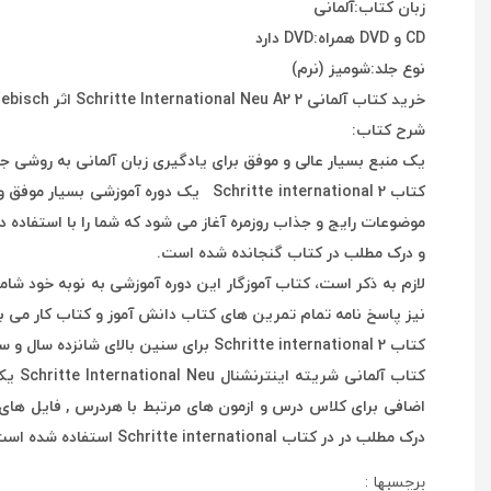
زبان کتاب:آلمانی
CD و DVD همراه:DVD دارد
نوع جلد:شومیز (نرم)
خرید کتاب آلمانی Schritte International Neu A2 2 اثر Daniela Niebisch از انتشارات Hueber Verlag Gmbh همراه با کتاب دانش آموز و کتاب کار با سی دی و فایل صوتی
شرح کتاب:
یک منبع بسیار عالی و موفق برای یادگیری زبان آلمانی به روشی ج
کتاب Schritte international 2 یک دو
موضوعات رایج و جذاب روزمره آغاز می شود که شما را با استفاده 
و درک مطلب در کتاب گنجانده شده است.
لازم به ذکر است، کتاب آموزگار این دوره آموزشی به نوبه خود 
نیز پاسخ نامه تمام تمرین های کتاب دانش آموز و کتاب کار می ب
کتاب Schritte international 2 برای سنین بالای شانزده سال و سطح A1–B1 مناسب است.
کتاب
اضافی برای کلاس درس و ازمون های مرتبط با هردرس , فایل های 
درک مطلب در در کتاب Schritte international استفاده شده است.
برچسبها :