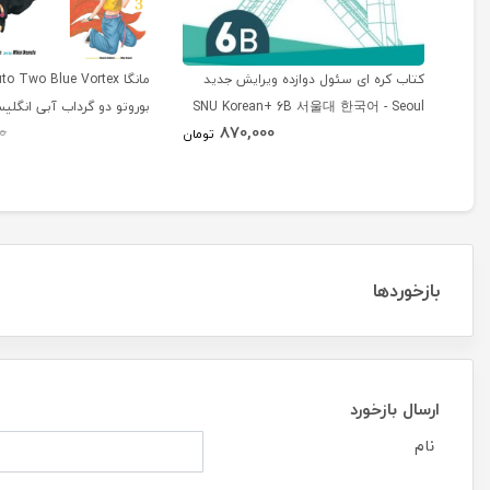
کتاب کره ای سئول دوازده ویرایش جدید
SNU Korean+ 6B 서울대 한국어 - Seoul
بوروتو دو گرداب آبی انگلی
870,000
0
Korean 6B
تومان
بازخوردها
ارسال بازخورد
نام