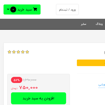
سبد خرید
0
ورود / ثبت‌نام
وبلاگ
سایر
1,690,000
56%
وپایی
750,000
تومان
افزودن به سبد خرید