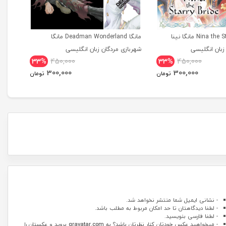
مانگا Nina the Starry Bride مانگا نینا
مانگا Deadman Wonderland مانگا
بان انگلیسی
شهربازی مردگان زبان انگلیسی
tional
33%
450,000
33%
450,000
dition
300,000
300,000
تومان
تومان
- نشانی ایمیل شما منتشر نخواهد شد.
- لطفا دیدگاهتان تا حد امکان مربوط به مطلب باشد.
- لطفا فارسی بنویسید.
- میخواهید عکس خودتان کنار نظرتان باشد؟ به
gravatar.com
بروید و عکستان را