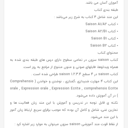
آموزان آسان می باشد.
طبقه بندی کتاب
این متد شامل 4 کتاب به شرح زیر می‌باشد :
• کتاب Saison A1/A2
• کتاب Saison A2/B1
• کتاب Saison B1
• کتاب Saison B2
محتوای کتاب
کتاب saison سزون در تمامی سطوح دارای درس های طبقه بندی شده به
همراه ویدئوها، فایلهای صوتی و متون متنوع از مراجع به روز است.
کتاب saison در 4 سطح saison 1.2.3.4 طراحی شده است .
این کتاب 4 مهارت شنیداری ،گفتاری ، نوشتن و خواندن ( Comprehensio
orale , Expression orale , Expression Ecrite , comprehensio Ecrite
) در آن آموزش داده می‌شود.
نکته ی قابل توجه در تدریس و آموزش با این متد زبان فعالیت ها و
تمارین غنی، شامل و کامل آن بوده که موجب برقرای سریع ارتباط زبان آموز
با این متد می‌شود.
از نقاط قوت متد آموزشی saison سزون میتوان به موارد زیر اشاره کرد :