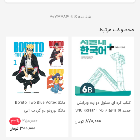
شناسه کالا:
4073484
محصولات مرتبط
کتاب کره ای سئول دوازده ویرایش
مانگا Boruto Two Blue Vortex
جدید SNU Korean+ 6B 서울대 한
مانگا بوروتو دو گرداب آبی
국어 - Seoul Korean 6B
انگلیسی
870,000
33%
450,000
تومان
300,000
تومان