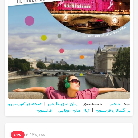
برند:
دیدیر
دسته‌بندی :
زبان های خارجی
|
متدهای آموزشی و
بزرگسالان فرانسوی
|
زبان های اروپایی
|
فرانسوی
2,940,000
49%