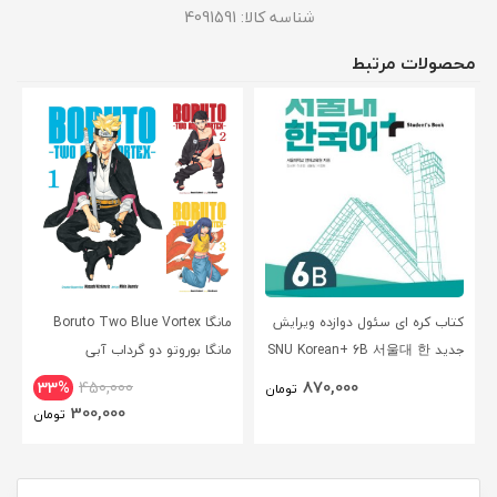
شناسه کالا:
4091591
محصولات مرتبط
کتاب کره ای سئول دوازده ویرایش
مانگا Boruto Two Blue Vortex
جدید SNU Korean+ 6B 서울대 한
مانگا بوروتو دو گرداب آبی
국어 - Seoul Korean 6B
انگلیسی
870,000
33%
450,000
تومان
300,000
تومان