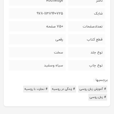
ناشر
Routledge
شابک
978-1138960725
تعدادصفحات
750 صفحه
قطع کتاب
رقعی
نوع جلد
سخت
نوع چاپ
سیاه وسفید
برچسبها :
# آموزش زبان روسی
# زندگی در روسیه
# تجارت با روسیه
# زبان روسی