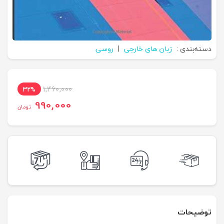
دسته‌بندی :
زبان های خارجی
|
روسی
1,460,000
32%
990,000
تومان
توضیحات