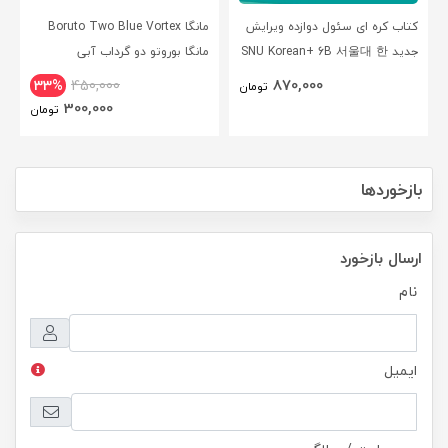
کتاب کره ای سئول دوازده ویرایش
مانگا Boruto Two Blue Vortex
جدید SNU Korean+ 6B 서울대 한
مانگا بوروتو دو گرداب آبی
국어 - Seoul Korean 6B
انگلیسی
870,000
33%
450,000
تومان
300,000
تومان
بازخوردها
ارسال بازخورد
نام
ایمیل