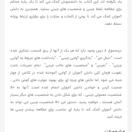
یاد نگرفته اند. این کتاب به دانشجویان کمک می کند تا یک پایه محکم
برای مطالعه تلفظ چینی و شخصیت های چینی بسازند. همچنین به دانش
آموزان کمک می کند تا برخی از کلمات و عبارات را برای برقراری ارتباط روزانه
تسلط دهند.
درمجموع 8 درس وجود دارد که هر یک از آنها از پنج قسمت تشکیل شده
است: "دنبال من" ، "یادگیری آوایی چینی" ، "یادداشت های مربوط به آوایی
چینی" ، "تمرین" و "شخصیت های جالب چینی". تمام تمرینات باعث
تقویت فرمان کلی دانش آموزان از آوایی آموخته شده در کلاس از چهار
جنبه می شود. اما تلاش های ویژه ای برای بهبود مهارت های گوش دادن ،
صحبت کردن و خواندن دانش آموزان انجام شده است. آنها به 50
شخصیت معمولی چینی ، که برای شکل دادن به شخصیت های دیگر بسیار
آسان هستند ، خواهند رسید. دستور این 50 شخصیت چینی می تواند به
دانش آموزان کمک کند تا پایه ای مناسب برای مطالعه بیشتر چینی ها
ایجاد کنند
مشخصات