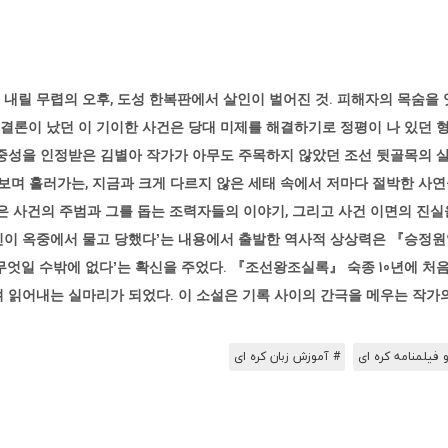
석양이 내릴 무렵의 오후, 도성 한복판에서 살인이 벌어진 것. 피해자의 목숨
 결론이 났던 이 기이한 사건은 당대 미제를 해결하기로 정평이 나 있던 형
성을 인정받은 김별아 작가가 아무도 주목하지 않았던 조선 뒷골목의 살인
며 흘러가는, 지금과 크게 다르지 않은 세태 속에서 저마다 절박한 사연
은 사건의 주범과 그를 돕는 조력자들의 이야기, 그리고 사건 이면의 진
)을 받던 범인이 옥중에서 물고 당했다’는 내용에서 출발한 역사적 상상력은 『
무엇일 수밖에 없다’는 확신을 주었다. 『조선왕조실록』 숙종 10년에 처음
 읽어내는 실마리가 되었다. 이 소설은 기록 사이의 간극을 메우는 작가의
 فیلمنامه کره ای
# آموزش زبان کره ای