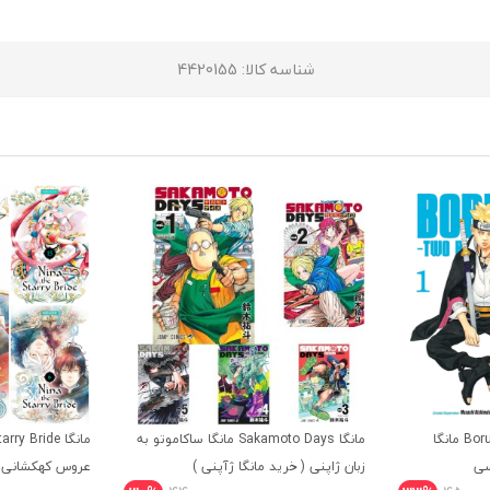
شناسه کالا
: 4420155
مانگا Boruto Two Blue Vortex مانگا
مانگا Sakamoto Days مانگا ساکاموتو به
سی
زبان ژاپنی ( خرید مانگا ژآپنی )
عروس کهکشانی ز