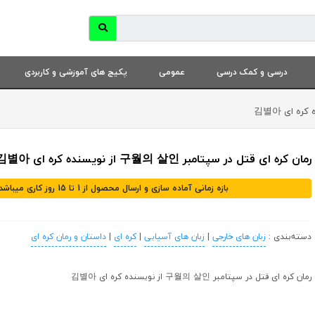
درسی و کمک درسی
عمومی
پکیج های آموزشی و کاربردی
رمان کره ای قتل در سپتامبر 구월의 살인 از نویسنده کره ای 김별아
بازه زمانی آماده سازی و ارسال محصول از 1 تا 15 روز کاری میباشد
دسته‌بندی :
زبان های خارجی
|
زبان های آسیایی
|
کره ای
|
داستان و رمان کره ای
رمان کره ای قتل در سپتامبر 구월의 살인 از نویسنده کره ای 김별아