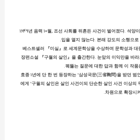
1649년 음력 10월, 조선 사회를 뒤흔든 사건이 벌어졌다. 
입을 열지 않는다. 본래 강도의 소행으로
베스트셀러 『미실』로 세계문학상을 수상하며 문학성과 대중
장편소설 『구월의 살인』을 출간한다. 눈앞의 이익만을 바라보
꿰뚫는 질문에 대한 답과 함께 이 작품
『조선왕조실록』 효종 1년에 단 한 번 등장하는 ‘삼성국문(三省鞫問
에게 ‘구월의 살인은 살인 사건이되 단순한 살인 사건 이상의 
차원으로 확장시켜