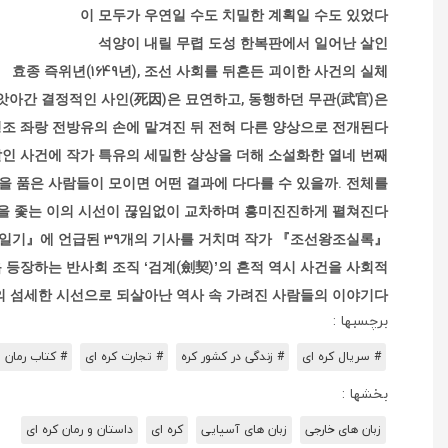
이 모두가 우연일 수도 치밀한 계획일 수도 있었다
석양이 내릴 무렵 도성 한복판에서 일어난 살인
효종 즉위년(1649년), 조선 사회를 뒤흔든 괴이한 사건의 실체
을 앗아간 결정적인 사인(死因)은 묘연하고, 동행하던 무관(武官)은
조 좌랑 전방유의 손에 맡겨진 뒤 전혀 다른 양상으로 전개된다.
 사건에 작가 특유의 세밀한 상상을 더해 소설화한 열네 번째
을 품은 사람들이 모이면 어떤 결과에 다다를 수 있을까. 전체를
실을 좇는 이의 시선이 끊임없이 교차하며 흥미진진하게 펼쳐진다.
승정원일기』에 언급된 39개의 기사를 거치며 작가
 등장하는 반사회 조직 ‘검계(劍契)’의 흔적 역시 사건을 사회적
 섬세한 시선으로 되살아난 역사 속 가려진 사람들의 이야기다.
برچسبها :
# سریال کره ای
# زندگی در کشور کره
# تجارت کره ای
# کتاب رمان و
بخشها :
زبان های خارجی
زبان های آسیایی
کره ای
داستان و رمان کره ای