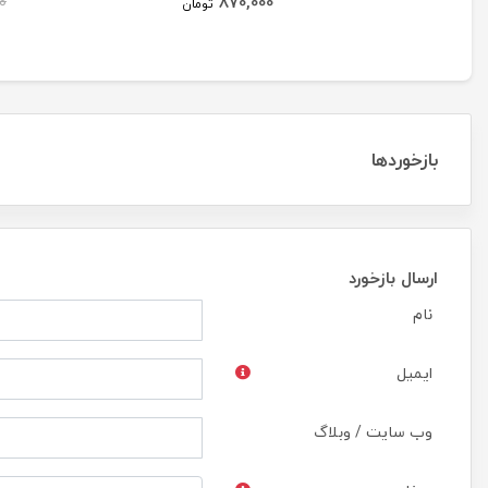
870,000
0
Korean 6B
تومان
بازخوردها
ارسال بازخورد
نام
ایمیل
وب سایت / وبلاگ