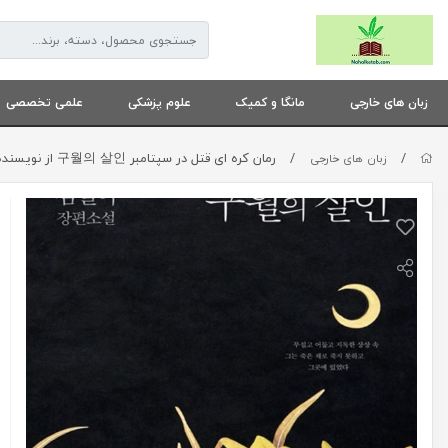
زبان های خارجی
مانگا و کمیک
علوم پزشکی
علمی تخصصی
/
/
رمان کره ای قتل در سپتامبر 구월의 살인 از نویسنده کره ای 김별아
زبان های خارجی