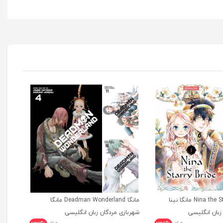
مانگا Nina the Starry Bride مانگا نینا
مانگا Deadman Wonderland مانگا
بان انگلیسی
شهربازی مردگان زبان انگلیسی
tional