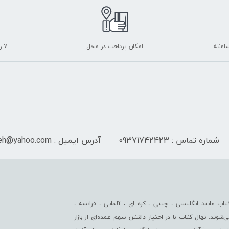
امکان پرداخت در محل
۷ روز ضمانت بازگشت
شماره تماس : 09371742423
آدرس ایمیل : Isf_sayeh@yahoo.com
اب مانند انگلیسی ، چینی ، کره ای ، آلمانی ، فرانسه ،
‌شوند. نهال کتاب با در اختیار داشتن سهم عمده‏‌ای از بازار