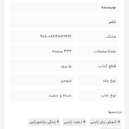
نویسنده
ناشر
شابک
978-0824836696
تعدادصفحات
436 صفحه
قطع کتاب
وزیری
نوع جلد
شومیز
نوع چاپ
سیاه و سفید
برچسبها :
# آموزش زبان ژاپنی
# تجارت ژاپنی
# زندگی درکشورژاپن