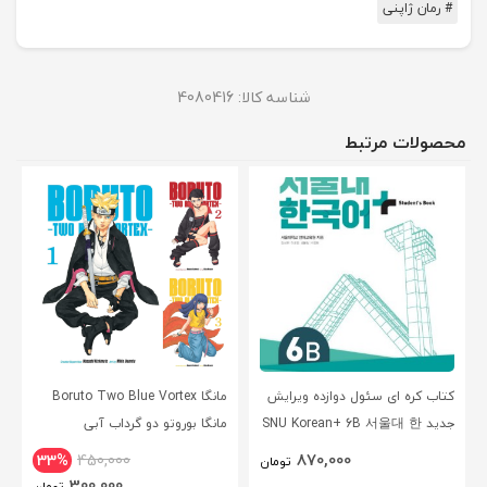
# رمان ژاپنی
شناسه کالا:
4080416
محصولات مرتبط
کتاب کره ای سئول دوازده ویرایش
مانگا Boruto Two Blue Vortex
جدید SNU Korean+ 6B 서울대 한
مانگا بوروتو دو گرداب آبی
국어 - Seoul Korean 6B
انگلیسی
870,000
33%
450,000
تومان
300,000
تومان