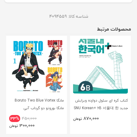
شناسه کالا:
4094559
محصولات مرتبط
کتاب کره ای سئول دوازده ویرایش
مانگا Boruto Two Blue Vortex
جدید SNU Korean+ 6B 서울대 한
مانگا بوروتو دو گرداب آبی
국어 - Seoul Korean 6B
انگلیسی
870,000
33%
450,000
تومان
300,000
تومان