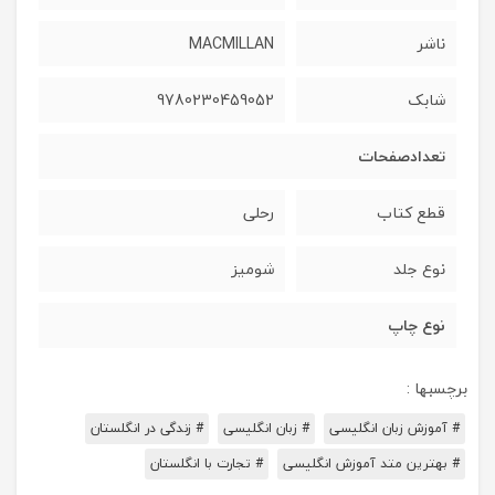
ناشر
MACMILLAN
شابک
9780230459052
تعدادصفحات
قطع کتاب
رحلی
نوع جلد
شومیز
نوع چاپ
برچسبها :
# آموزش زبان انگلیسی
# زبان انگلیسی
# زندگی در انگلستان
# بهترین متد آموزش انگلیسی
# تجارت با انگلستان