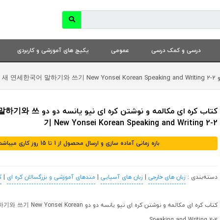
درسی و کمک درسی
عمومی
پکیج های آموزشی و کاربردی
새 연
کتاب کره ای مکالمه و نوشتن 
기 New Yonsei Korean Speaking and Writing 2-2
بازه زمانی آماده سازی و ارسال محصول از 1 تا 15 روز کاری میباشد
دسته‌بندی :
زبان های خارجی
|
زبان های آسیایی
|
متدهای آموزشی و بزرگسالان کره ای
|
ک
کتاب کره ای مکالمه و نوشتن کره ای نیو یانسه دو دو ean
Speaking and Writing 2-2