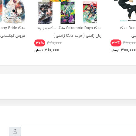
مانگا Boruto Two Blue Vortex مانگا
مانگا Sakamoto Days مانگا ساکاموتو به
سی
زبان ژاپنی ( خرید مانگا ژآپنی )
عروس کهکشانی ز
30%
440,000
33%
450,00
310,000
300,000
تومان
تومان