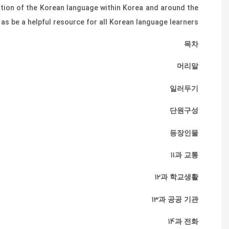
tion of the Korean language within Korea and around the
 as be a helpful resource for all Korean language learners.
목차
머리말
일러두기
단원구성
등장인물
11과 교통
12과 학교생활
13과 공공 기관
14과 전화