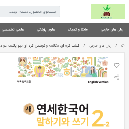
زبان های خارجی
مانگا و کمیک
علوم پزشکی
علمی تخصصی
/
/
کتاب کره ای مکالمه و نوشتن کره ای نیو یانسه دو دو 세한국어 말하기와 쓰기 New Yonsei Korean Speaking and Writing 2-2
زبان های خارجی