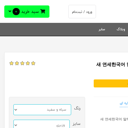
سبد خرید
0
ورود / ثبت‌نام
وبلاگ
سایر
کره ای نیو یانسه دو دو 새 연세한국어 말하기와 쓰
ره ای
رنگ
새 연세한국어 말하기와 쓰기 New Yonsei Kor
سایز