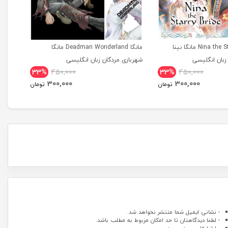
مانگا Nina the Starry Bride مانگا نینا
مانگا Deadman Wonderland مانگا
بان انگلیسی
شهربازی مردگان زبان انگلیسی
tional
33%
450,000
33%
450,000
dition
300,000
300,000
تومان
تومان
- نشانی ایمیل شما منتشر نخواهد شد.
- لطفا دیدگاهتان تا حد امکان مربوط به مطلب باشد.