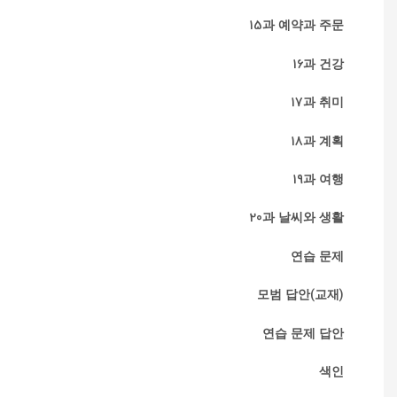
15과 예약과 주문
16과 건강
17과 취미
18과 계획
19과 여행
20과 날씨와 생활
연습 문제
모범 답안(교재)
연습 문제 답안
색인