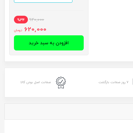
940,000
%34
620,000
تومان
افزودن به سبد خرید
۷ روز ضمانت بازگشت
ضمانت اصل بودن کالا