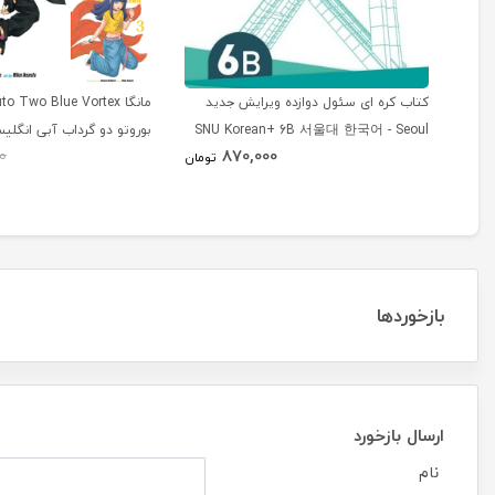
کتاب کره ای سئول دوازده ویرایش جدید
SNU Korean+ 6B 서울대 한국어 - Seoul
بوروتو دو گرداب آبی انگلی
870,000
0
Korean 6B
تومان
بازخوردها
ارسال بازخورد
نام