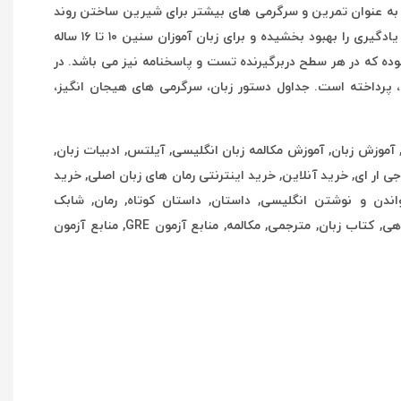
 به عنوان تمرین و سرگرمی های بیشتر برای شیرین ساختن روند
یادگیری دستورزبان می باشد. این مجموعه برای دانش زبان آموزان سطوح مبتدی و متوسط طراحی شده است. این کتاب ها به شدت روند یادگیری را بهبود بخشیده و برای زبان آموزان سنین ۱۰ تا ۱۶ ساله
ده که در هر سطح دربرگیرنده تست و پاسخنامه نیز می باشد. در
 برای کودکان، پرداخته است. جداول دستور زبان، سرگرمی های هیجان انگیز،
New Round-up Starter, New Round-up Starter+2CD, , آزمون بین المللی زبان, آموزش زبان, آموزش مکالمه زبان انگلیسی, آیلتس, ادبیات زبان,
زبان, تافل, تخفیف 22 درصد کتاب, تخفیف 40 درصد کتاب زبان, تیچینگ, جی ار ای, خرید آنلاین, خرید اینترنتی رمان های زبان اصلی, خرید
ندن و نوشتن انگلیسی, داستان, داستان کوتاه, رمان, شابک
9781408235034, فروش آنلاین, فروش کتاب, فروشگاه اینترنتی, فروشگاه اینترنتی کتاب, فروشگاه اینترنتی سارانگ, کتاب, کتاب دانشگاهی, کتاب زبان, مترجمی, مکالمه, منابع آزمون GRE, منابع آزمون