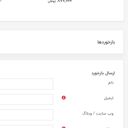
870,000
0
Korean 6B
تومان
بازخوردها
ارسال بازخورد
نام
ایمیل
وب سایت / وبلاگ