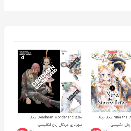
مانگا Nina the Starry Bride مانگا نینا
مانگا Deadman Wonderland مانگا
بان انگلیسی
شهربازی مردگان زبان انگلیسی
tional