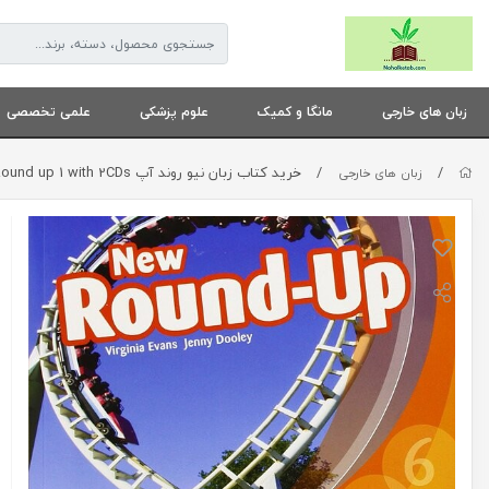
زبان های خارجی
مانگا و کمیک
علوم پزشکی
علمی تخصصی
/
/
خرید کتاب زبان نیو روند آپ New Round up 1 with 2CDs
زبان های خارجی