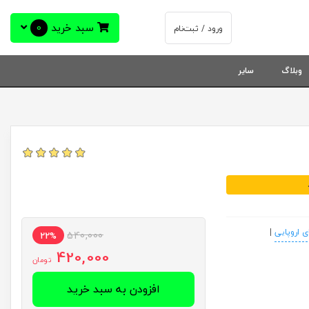
سبد خرید
0
ورود / ثبت‌نام
وبلاگ
سایر
ی اروپایی
|
540,000
22%
420,000
تومان
افزودن به سبد خرید