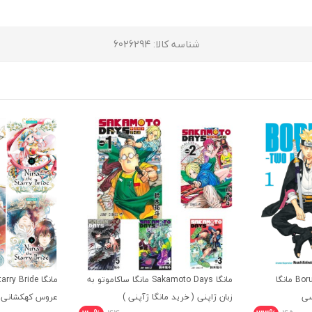
شناسه کالا
: 6026294
مانگا Boruto Two Blue Vortex مانگا
مانگا Sakamoto Days مانگا ساکاموتو به
سی
زبان ژاپنی ( خرید مانگا ژآپنی )
عروس کهکشانی ز