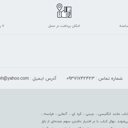
امکان پرداخت در محل
۷ روز ضمانت بازگشت
شماره تماس : 09371742423
آدرس ایمیل : Isf_sayeh@yahoo.com
اب مانند انگلیسی ، چینی ، کره ای ، آلمانی ، فرانسه ،
‌شوند. نهال کتاب با در اختیار داشتن سهم عمده‏‌ای از بازار