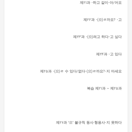
제21과 -하고 같이-아/어요
제22과 -(으)ㄹ까요? -고
제23과 -(으)려고 하다-고 싶다
제24과 -고 있다
제25과 -(으)ㄹ 수 있다/없다-(으)ㄹ까요?-지 마세요
복습 제21과 ~ 제25과
제26과 ‘으’ 불규칙 동사·형용사-지 못하다