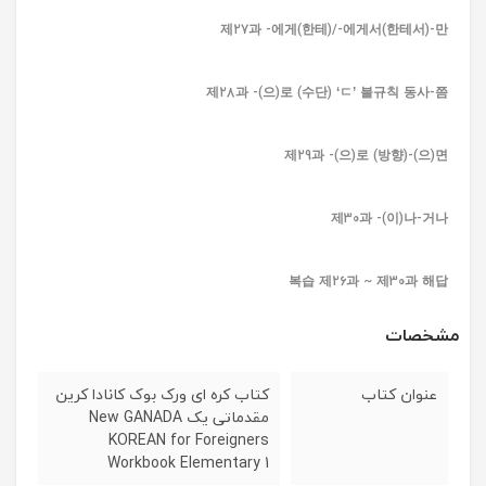
제27과 -에게(한테)/-에게서(한테서)-만
제28과 -(으)로 (수단) ‘ㄷ’ 불규칙 동사-쯤
제29과 -(으)로 (방향)-(으)면
제30과 -(이)나-거나
복습 제26과 ~ 제30과 해답
مشخصات
عنوان کتاب
کتاب کره ای ورک بوک کانادا کرین
مقدماتی یک New GANADA
KOREAN for Foreigners
Workbook Elementary 1