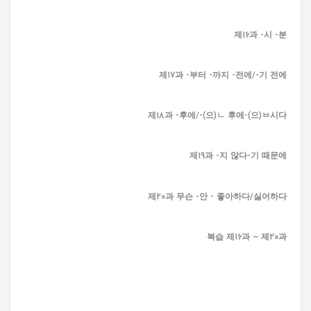
제16과 -시 -분
제17과 -부터 -까지 -전에/-기 전에
제18과 -후에/-(으)ㄴ 후에-(으)ㅂ시다
제19과 -지 않다-기 때문에
제20과 무슨 -안 - 좋아하다/싫어하다
복습 제16과 ~ 제20과