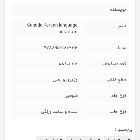
نویسنده
ناشر
Ganada Korean language
institute
شابک
9788955186734
تعدادصفحات
138صفحه
قطع کتاب
وزیری و رحلی
نوع جلد
شومیز
نوع چاپ
سیاه و سفید ورنگی
برچسبها :