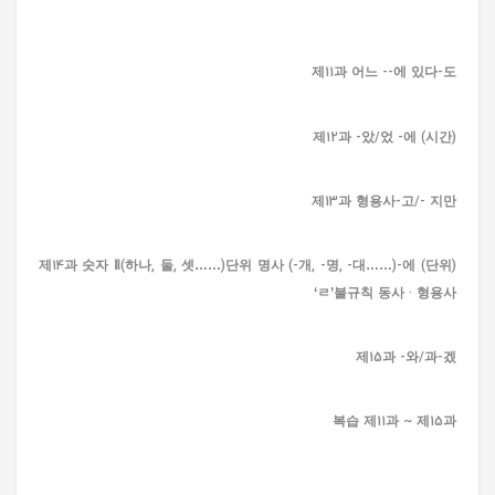
제11과 어느 --에 있다-도
제12과 -았/었 -에 (시간)
제13과 형용사-고/- 지만
제14과 숫자 Ⅱ(하나, 둘, 셋……)단위 명사 (-개, -명, -대……)-에 (단위)
‘ㄹ’불규칙 동사 · 형용사
제15과 -와/과-겠
복습 제11과 ~ 제15과