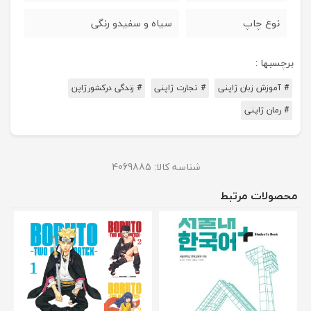
نوع چاپ
سیاه و سفیدو رنگی
برچسبها :
# آموزش زبان ژاپنی
# تجارت ژاپنی
# زندگی درکشورژاپن
# رمان ژاپنی
شناسه کالا:
4069885
محصولات مرتبط