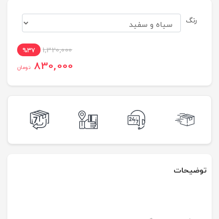
رنگ
1,320,000
%37
830,000
تومان
توضیحات