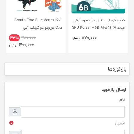
کتاب کره ای سئول دوازده ویرایش
مانگا Boruto Two Blue Vortex
جدید SNU Korean+ 6B 서울대 한
مانگا بوروتو دو گرداب آبی
국어 - Seoul Korean 6B
انگلیسی
870,000
33%
450,000
تومان
300,000
تومان
بازخوردها
ارسال بازخورد
نام
ایمیل