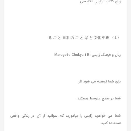
زبان کتاب : ژاپنی انگلیسی
る ご と 日本 の こ と ば と 文化 中級 〈１〉
زبان و فرهنگ ژاپنی Marugoto Chukyu 1 B1
برای شما توصیه می شود اگر
شما در سطح متوسط ​​هستید.
شما می خواهید ژاپنی را بیاموزید که بتوانید از آن در زندگی واقعی
استفاده کنید.