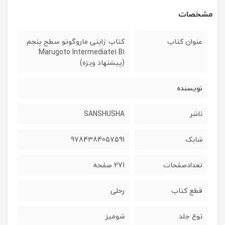
مشخصات
عنوان کتاب
کتاب ژاپنی ماروگوتو سطح پنجم
Marugoto Intermediate1 B1
(پیشنهاد ویژه)
نویسنده
ناشر
SANSHUSHA
شابک
9784384057591
تعدادصفحات
271 صفحه
قطع کتاب
رحلی
نوع جلد
شومیز