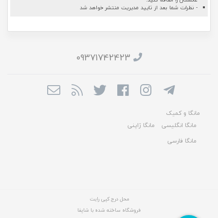
- نظرات شما بعد از تایید مدیریت منتشر خواهد شد
09371742423
مانگا و کمیک
مانگا انگلیسی
مانگا ژاپنی
مانگا فارسی
محل درج کپی رایت
فروشگاه ساخته شده با شاپفا