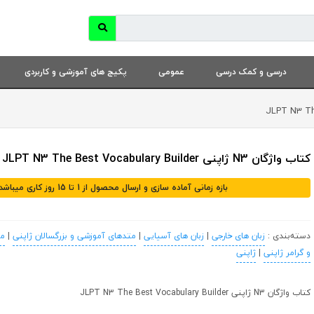
درسی و کمک درسی
عمومی
پکیج های آموزشی و کاربردی
کتاب واژگان N3 ژاپنی JLPT N3 The Best Vocabulary Builder
بازه زمانی آماده سازی و ارسال محصول از 1 تا 15 روز کاری میباشد
دسته‌بندی :
زبان های خارجی
|
زبان های آسیایی
|
متدهای آموزشی و بزرگسالان ژاپنی
|
مه
و گرامر ژاپنی
|
ژاپنی
کتاب واژگان N3 ژاپنی JLPT N3 The Best Vocabulary Builder