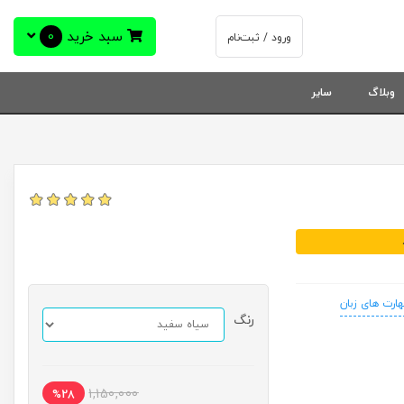
سبد خرید
0
ورود / ثبت‌نام
وبلاگ
سایر
ارت های زبان
رنگ
1,150,000
%28