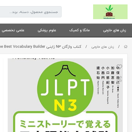
زبان های خارجی
مانگا و کمیک
علوم پزشکی
علمی تخصصی
/
/
کتاب واژگان N3 ژاپنی JLPT N3 The Best Vocabulary Builder
زبان های خارجی