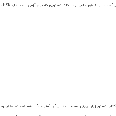
اص روی نکات دستوری که برای آزمون استاندارد HSK سطح ۳ نیاز دارید، تمرکز داره.
تور زبان چینی: سطح ابتدایی" یا "متوسط" ما هم هست، اما این‌ها به طور خاص بر 