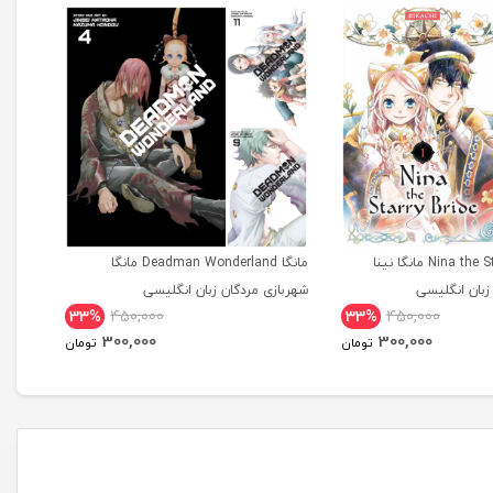
مانگا Nina the Starry Bride مانگا نینا
مانگا Deadman Wonderland مانگا
بان انگلیسی
شهربازی مردگان زبان انگلیسی
tional
33%
450,000
33%
450,000
dition
300,000
300,000
تومان
تومان