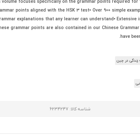
s volume focuses specifically on the grammar points required for
ammar points aligned with the HSK 3 test• Over 900 simple examp
rammar explanations that any learner can understand• Extensive i
 these grammar points are also contained in our Chinese Grammar
have been
 زندگی در چین
نی
شناسه کالا
: 6234247