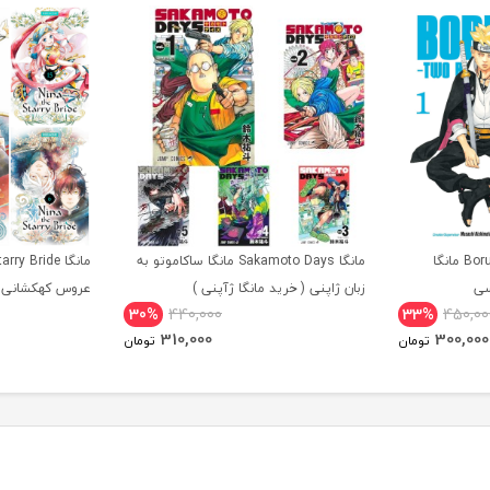
مانگا Boruto Two Blue Vortex مانگا
مانگا Sakamoto Days مانگا ساکاموتو به
سی
زبان ژاپنی ( خرید مانگا ژآپنی )
عروس کهکشانی ز
30%
440,000
33%
450,00
310,000
300,000
تومان
تومان