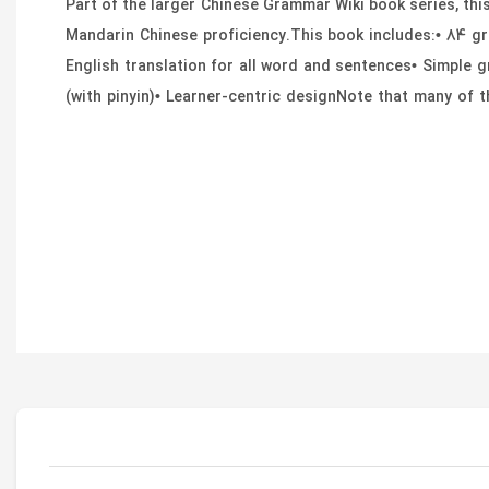
Part of the larger Chinese Grammar Wiki book series, thi
Mandarin Chinese proficiency.This book includes:• 84 gr
English translation for all word and sentences• Simple g
(with pinyin)• Learner-centric designNote that many of