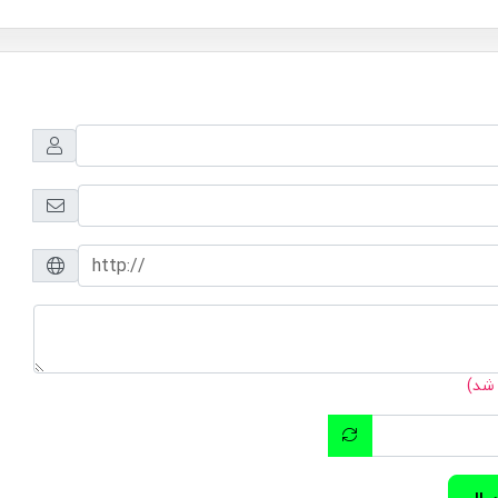
 شد)
سال