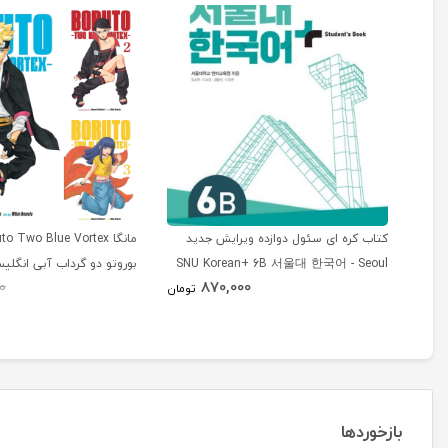
کتاب کره ای سئول دوازده ویرایش جدید
SNU Korean+ 6B 서울대 한국어 - Seoul
بوروتو دو گرداب آبی انگلی
870,000
0
Korean 6B
تومان
بازخوردها