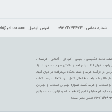
شماره تماس : 09371742423
آدرس ایمیل : Isf_sayeh@yahoo.com
اب مانند انگلیسی ، چینی ، کره ای ، آلمانی ، فرانسه ،
‌شوند. نهال کتاب با در اختیار داشتن سهم عمده‏‌ای از بازار
ن در فرآیند خرید و حفظ جایگاه بی‏‏‏‌طرفانه در میان آنها،
سیار بالا و با دریافت اطلاعاتی کامل برای انتخاب درست کتاب
را انتخاب و خرید کنند. همواره بهترین انتخاب و بهترین
ابتدای خیابان آزادی (تقاطع میثم و آزادی) - طبقه بالای