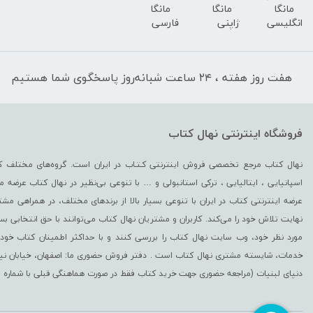
مانگا
مانگا
مانگا
انگلیسی
ژاپنی
فارسی
هفت روز هفته ، ۲۴ ساعت شبانه‌روز پاسخگوی شما هستیم
فروشگاه اینترنتی نهال کتاب
نهال کتاب مرجع تخصصی فروش اینترنتی کـتـاب در ایران است. گروه‏‏‌های مختلف کت
اسپانیایی ، ایتالیایی ، ترکی استانبولی و … با تنوعی بی‌نظیر در نهال کتاب عرضه می‏‏‏
عرضه اینترنتی کتاب در ایران با تنوعی بسیار بالا از برندهای مختلف، در همراهی مشتریا
نهایت تلاش خود را می‌‏‏کند. کاربران و مشتریان نهال کتاب می‏‏‌توانند با حق انتخابی ب
مورد نظر خود، وب سایت نهال کتاب را بررسی کنند و با حداکثر اطمینان کتاب خود 
خدمات، شایسته مشتری نهال کتاب است . دفتر فروش حضوری ما: اصفهان، خیابان نیرو - 
دنیای لبنیات (مراجعه حضوری جهت خرید کتاب فقط در صورت هماهنگی قبلی با شماره 09371742423 امکان پذیر است)