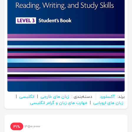
برند:
آکسفورد
دسته‌بندی :
زبان های خارجی
|
انگلیسی
|
زبان های اروپایی
|
مهارت های زبان و گرامر انگلیسی
350,000
31%