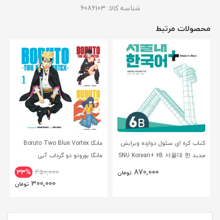
شناسه کالا:
6086103
محصولات مرتبط
کتاب کره ای سئول دوازده ویرایش
مانگا Boruto Two Blue Vortex
جدید SNU Korean+ 6B 서울대 한
مانگا بوروتو دو گرداب آبی
국어 - Seoul Korean 6B
انگلیسی
870,000
33%
450,000
تومان
300,000
تومان