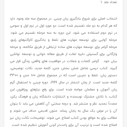
تعداد جلد :1
انتخاب اصلی برای شروع یادگیری زبان چینی. در مجموع سه جلد وجود دارد
که هر کدام به دو جلد تقسیم شده است. دو مورد اول در ترم اول و سومی
در ترم دوم استفاده می شود. این دوره به سه مرحله تقسیم می شود:
مرحله آوایی برای توسعه مهارت های تلفظ و یادگیری کاراکترهای رایج،
مرحله گرامر برای توسعه مهارت های ساده ارتباطی از طریق مکالمه، و مرحله
واژگانی برای گسترش دایره لغات از طریق مقاله خوانی و توسعه توانایی
بیان خود. . گرامر، کلمات و جملات در موقعیت های واقعی زندگی قرار می
گیرند. کتاب درسی شامل شش بخش متن، کلمه جدید، نکات توضیحی،
دستور زبان، تلفظ و تمرین است که در مجموع شامل 100 متن و 3300
کلمه جدید است. از زمان انتشار در سال 1999، دوره چینی با استقبال گرم
زبان آموزان و معلمان مواجه شده است. برای رفع نیازهای روزافزون این
کتاب، با تلاش مشترک نویسنده و انتشارات دانشگاه زبان و فرهنگ پکن،
مجدداً تجدید نظر و منتشر شد. و درجه سختی آن کاهش می یابد تا بتوان
آن را در عرض یک سال به پایان رساند. متون قدیمی حذف می شوند و
مطالب برای به موقع بودن کتاب اصلاح می شوند. توضیحات نکات زبان نیز
اصلاح شده است و ترتیب آن برای راحت‌تر کردن آموزش تنظیم شده است.