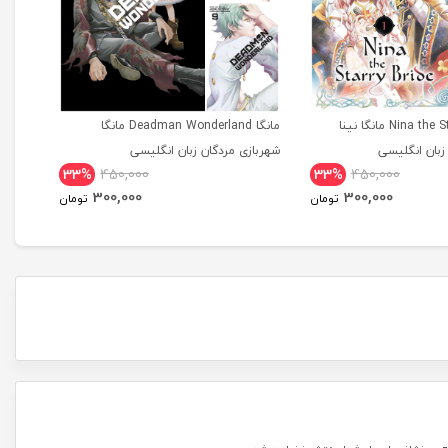
مانگا Nina the Starry Bride مانگا نینا
مانگا Deadman Wonderland مانگا
بان انگلیسی
شهربازی مردگان زبان انگلیسی
tional
33%
450,000
33%
450,000
dition
300,000
300,000
تومان
تومان