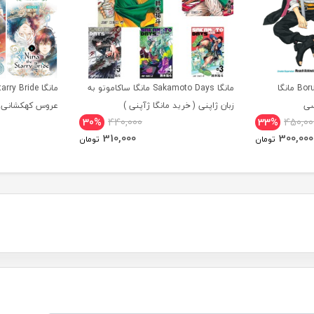
مانگا Boruto Two Blue Vortex مانگا
مانگا Sakamoto Days مانگا ساکاموتو به
سی
زبان ژاپنی ( خرید مانگا ژآپنی )
عروس کهکشانی ز
30%
440,000
33%
450,00
310,000
300,000
تومان
تومان