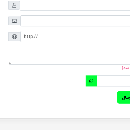
 شد)
سال