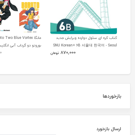
کتاب کره ای سئول دوازده ویرایش جدید
SNU Korean+ 6B 서울대 한국어 - Seoul
بوروتو دو گرداب آبی انگلی
870,000
0
Korean 6B
تومان
بازخوردها
ارسال بازخورد