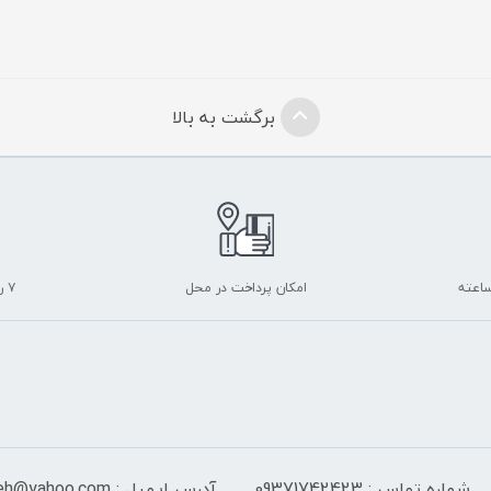
برگشت به بالا
امکان پرداخت در محل
۷ روز ضمانت بازگشت
شماره تماس : 09371742423
آدرس ایمیل : Isf_sayeh@yahoo.com