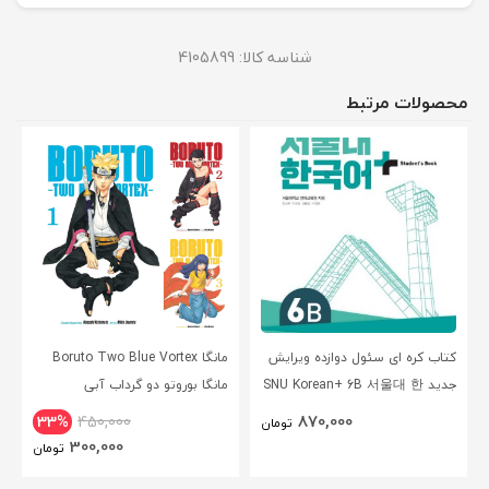
شناسه کالا:
4105899
محصولات مرتبط
کتاب کره ای سئول دوازده ویرایش
مانگا Boruto Two Blue Vortex
جدید SNU Korean+ 6B 서울대 한
مانگا بوروتو دو گرداب آبی
국어 - Seoul Korean 6B
انگلیسی
870,000
33%
450,000
تومان
300,000
تومان