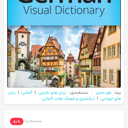
برند:
فور دامیز
دسته‌بندی :
زبان های خارجی
|
آلمانی
|
زبان
های اروپایی
|
دیکشنری و فرهنگ لغات آلمانی
2,090,000
50%