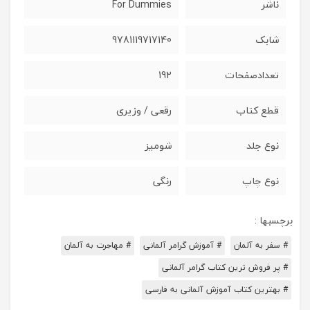
ناشر
For Dummies
شابک
9781119717140
تعدادصفحات
192
قطع کتاب
رقعی / وزیری
نوع جلد
شومیز
نوع چاپ
رنگی
برچسبها :
# سفر به آلمان
# آموزش گرامر آلمانی
# مهاجرت به آلمان
# پر فروش ترین کتاب گرامر آلمانی
# بهترین کتاب آموزش آلمانی به فارسی