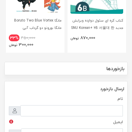
کتاب کره ای سئول دوازده ویرایش
مانگا Boruto Two Blue Vortex
جدید SNU Korean+ 6B 서울대 한
مانگا بوروتو دو گرداب آبی
국어 - Seoul Korean 6B
انگلیسی
870,000
33%
450,000
تومان
300,000
تومان
بازخوردها
ارسال بازخورد
نام
ایمیل