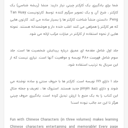
شما برای یادگیری یک کارکتر چینی نیاز دارید: منشا (ریشه شناسی) یک
کارکتر ، شرح آن و یک تصویر سرگرم کننده توسط کارتونیست Tan Huay
Peng. دانستن منشأ شناخت کارکتر ها را بسیار ساده می کند. کارتون هایی
که هر کارکتر را همراهی می کنند اغلب خنده دار و هوشمندانه هستند. نمونه
هایی از نحوه استفاده از کارکتر در عبارات مرکب ارائه می شود.
جلد اول شامل مقدمه ای عمیق درباره پیدایش شخصیت ها است. جلد
سوم شامل فهرست 480 نویسه و موقعیت آنها است. نیازی نیست که از
این سریال به ترتیب استفاده شود.
جلد 1 دارای 176 نویسه است. کارکتر ها با حروف سنتی و ساده نوشته می
شوند و دارای تلفظ pinyin جدید هستند. استروک ها ، تعریف و جمله مثال
این کتاب را به یک منبع با ارزش تبدیل کرده است. یادگیری حروف چینی
هرگز تا این حد جالب نبوده است!
Fun with Chinese Characters (in three volumes) makes learning
Chinese characters entertaining and memorable! Every page