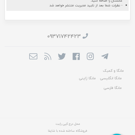
عکستان را اضافه کنید.
- نظرات شما بعد از تایید مدیریت منتشر خواهد شد
09371742423
مانگا و کمیک
مانگا انگلیسی
مانگا ژاپنی
مانگا فارسی
محل درج کپی رایت
فروشگاه ساخته شده با شاپفا