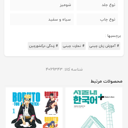
نوع جلد
شومیز
نوع چاپ
سیاه و سفید
برچسبها :
# آموزش زبان چینی
# تجارت چینی
# زندگی درکشورچین
شناسه کالا:
4069343
محصولات مرتبط