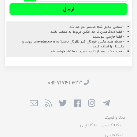
ارسال
- نشانی ایمیل شما منتشر نخواهد شد.
- لطفا دیدگاهتان تا حد امکان مربوط به مطلب باشد.
- لطفا فارسی بنویسید.
- میخواهید عکس خودتان کنار نظرتان باشد؟ به
gravatar.com
بروید و
عکستان را اضافه کنید.
- نظرات شما بعد از تایید مدیریت منتشر خواهد شد
09371742423
مانگا و کمیک
مانگا انگلیسی
مانگا ژاپنی
مانگا فارسی