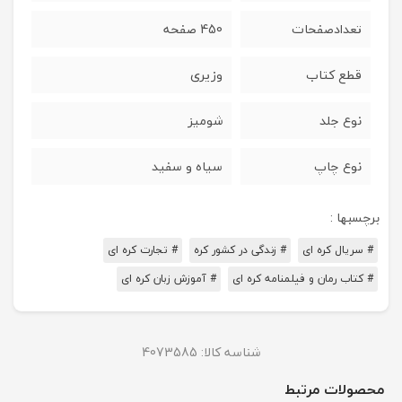
تعدادصفحات
450 صفحه
قطع کتاب
وزیری
نوع جلد
شومیز
نوع چاپ
سیاه و سفید
برچسبها :
# سریال کره ای
# زندگی در کشور کره
# تجارت کره ای
# کتاب رمان و فیلمنامه کره ای
# آموزش زبان کره ای
شناسه کالا:
4073585
محصولات مرتبط