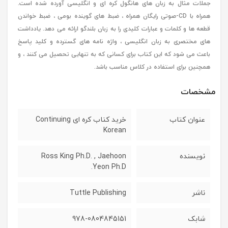
جملات مثال به زبان های هانگول کره ای و انگلیسی آورده شده است.
همراه با CD-صوتی رایگان همراه ، ضبط های گوینده بومی ، ضبط خواندن
قطعه ها و کلمات و عبارات کلیدی را به زبان بلندگو ارائه می دهد. یادداشت
های مختصری به زبان انگلیسی ، واژه نامه های گسترده و کلید پاسخ
باعث می شود که این کتاب برای کسانی که به تنهایی تحصیل می کنند ، و
همچنین برای استفاده در کلاس مناسب باشد.
مشخصات
عنوان کتاب
خرید کتاب کره ای Continuing
Korean
نویسنده
Ross King Ph.D. , Jaehoon
Yeon Ph.D.
ناشر
Tuttle Publishing
شابک
978-0804845151