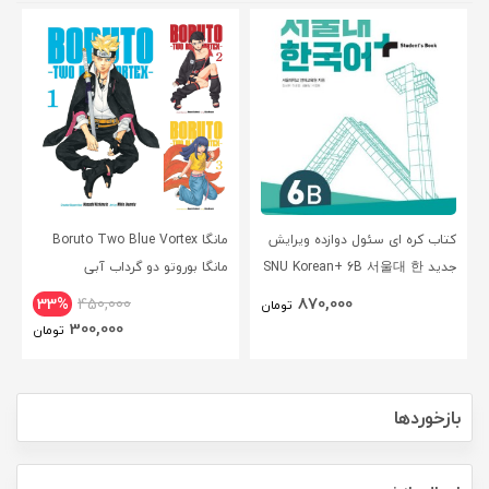
کتاب کره ای سئول دوازده ویرایش
مانگا Boruto Two Blue Vortex
جدید SNU Korean+ 6B 서울대 한
مانگا بوروتو دو گرداب آبی
국어 - Seoul Korean 6B
انگلیسی
870,000
33%
450,000
تومان
300,000
تومان
بازخوردها