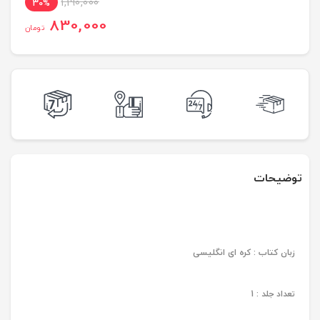
1,190,000
30%
830,000
تومان
توضیحات
زبان کتاب : کره ای انگلیسی
تعداد جلد : 1