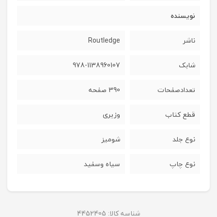
نویسنده
ناشر
Routledge
شابک
978-1138960107
تعدادصفحات
390 صفحه
قطع کتاب
وزیری
نوع جلد
شومیز
نوع چاپ
سیاه وسفید
شناسه کالا:
4452405