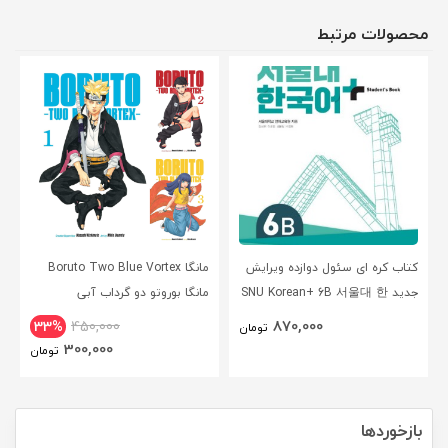
محصولات مرتبط
کتاب کره ای سئول دوازده ویرایش
مانگا Boruto Two Blue Vortex
جدید SNU Korean+ 6B 서울대 한
مانگا بوروتو دو گرداب آبی
국어 - Seoul Korean 6B
انگلیسی
870,000
33%
450,000
تومان
300,000
تومان
بازخوردها