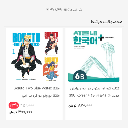
شناسه کالا:
6147849
محصولات مرتبط
کتاب کره ای سئول دوازده ویرایش
مانگا Boruto Two Blue Vortex
جدید SNU Korean+ 6B 서울대 한
مانگا بوروتو دو گرداب آبی
국어 - Seoul Korean 6B
انگلیسی
870,000
33%
450,000
تومان
300,000
تومان