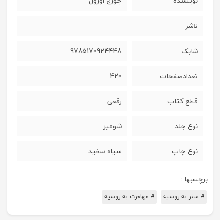
نویسنده
جورج اورول
ناشر
شابک
9785170924448
تعدادصفحات
420
قطع کتاب
رقعی
نوع جلد
شومیز
نوع چاپ
سیاه سفید
برچسبها :
# سفر به روسیه
# مهاجرت به روسیه