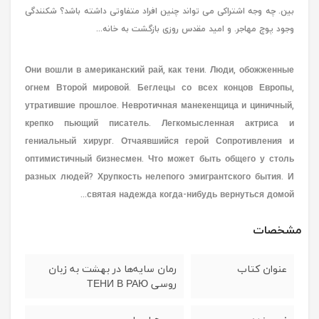
بین. چه وجه اشتراکی می تواند چنین افراد متفاوتی داشته باشد؟ شکنندگی
وجود پوچ مهاجر. و امید مقدس روزی بازگشت به خانه...
Они вошли в американский рай, как тени. Люди, обожженные
огнем Второй мировой. Беглецы со всех концов Европы,
утратившие прошлое. Невротичная манекенщица и циничный,
крепко пьющий писатель. Легкомысленная актриса и
гениальный хирург. Отчаявшийся герой Сопротивления и
оптимистичный бизнесмен. Что может быть общего у столь
разных людей? Хрупкость нелепого эмигрантского бытия. И
святая надежда когда-нибудь вернуться домой...
مشخصات
عنوان کتاب
رمان سایه‌ها در بهشت به زبان
روسی ТЕНИ В РАЮ