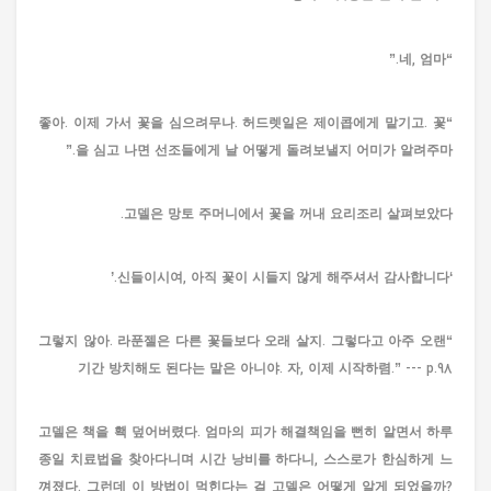
“네, 엄마.”
“좋아. 이제 가서 꽃을 심으려무나. 허드렛일은 제이콥에게 맡기고. 꽃
을 심고 나면 선조들에게 날 어떻게 돌려보낼지 어미가 알려주마.”
고델은 망토 주머니에서 꽃을 꺼내 요리조리 살펴보았다.
‘신들이시여, 아직 꽃이 시들지 않게 해주셔서 감사합니다.’
“그렇지 않아. 라푼젤은 다른 꽃들보다 오래 살지. 그렇다고 아주 오랜
기간 방치해도 된다는 말은 아니야. 자, 이제 시작하렴.” --- p.98
고델은 책을 홱 덮어버렸다. 엄마의 피가 해결책임을 뻔히 알면서 하루
종일 치료법을 찾아다니며 시간 낭비를 하다니, 스스로가 한심하게 느
껴졌다. 그런데 이 방법이 먹힌다는 걸 고델은 어떻게 알게 되었을까?