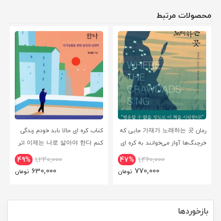
محصولات مرتبط
رمان 가재가 노래하는 곳 جایی که
کتاب کره ای حالا باید خودم زندگی
خرچنگ‌ها آواز می‌خوانند به کره ای
کنم 이제는 나로 살아야 한다 اثر
한성열 سبک روانشناسی-کپی
49%
1,240,000
47%
1,460,000
630,000
770,000
تومان
تومان
بازخوردها