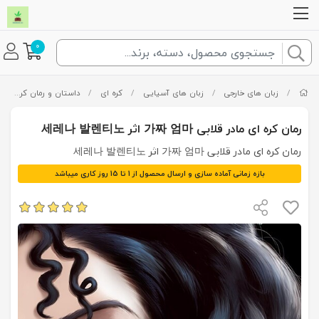
0
/
زبان های خارجی
/
زبان های آسیایی
/
کره ای
/
داستان و رمان کره ای
رمان کره ای مادر قلابی 가짜 엄마 اثر 세레나 발렌티노
رمان کره ای مادر قلابی 가짜 엄마 اثر 세레나 발렌티노
بازه زمانی آماده سازی و ارسال محصول از 1 تا 15 روز کاری میباشد