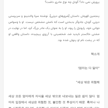
پرورش نمی داد؟ گوتل چه نوع مادری داشت؟
پنجمین قهرمان داستان [شرورهای دیزنی]، نوشته سرنا والنتینو و سرپرستی
دیزنی، گودل، جادوگر بدبختی است که نامش مشخص نیست. او با وسواس
جوانی خود، راپونزل را ربود، او را به عنوان یک مادر بزرگ کرد، اما در نهایت در
مشتی خاکستر ناپدید شد، شخصیتی با آرزوی پیچیده، داستان واقعی او
که در پشت نام او پنهان شده بود.
책소개
“엄마는 다 알아!
세상 밖은 위험해”
세상 모든 엄마에게 자식을 세상 밖으로 내보내는 일은 쉽지 않다. 엄
마의 입장에서 세상은 위험한 것, 불안한 것 투성이기 때문. 혹여나 나