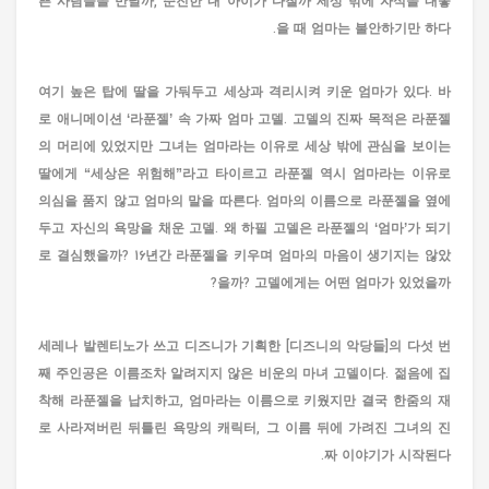
쁜 사람들을 만날까, 순진한 내 아이가 다칠까 세상 밖에 자식을 내놓
을 때 엄마는 불안하기만 하다.
여기 높은 탑에 딸을 가둬두고 세상과 격리시켜 키운 엄마가 있다. 바
로 애니메이션 ‘라푼젤’ 속 가짜 엄마 고델. 고델의 진짜 목적은 라푼젤
의 머리에 있었지만 그녀는 엄마라는 이유로 세상 밖에 관심을 보이는
딸에게 “세상은 위험해”라고 타이르고 라푼젤 역시 엄마라는 이유로
의심을 품지 않고 엄마의 말을 따른다. 엄마의 이름으로 라푼젤을 옆에
두고 자신의 욕망을 채운 고델. 왜 하필 고델은 라푼젤의 ‘엄마’가 되기
로 결심했을까? 16년간 라푼젤을 키우며 엄마의 마음이 생기지는 않았
을까? 고델에게는 어떤 엄마가 있었을까?
세레나 발렌티노가 쓰고 디즈니가 기획한 [디즈니의 악당들]의 다섯 번
째 주인공은 이름조차 알려지지 않은 비운의 마녀 고델이다. 젊음에 집
착해 라푼젤을 납치하고, 엄마라는 이름으로 키웠지만 결국 한줌의 재
로 사라져버린 뒤틀린 욕망의 캐릭터, 그 이름 뒤에 가려진 그녀의 진
짜 이야기가 시작된다.