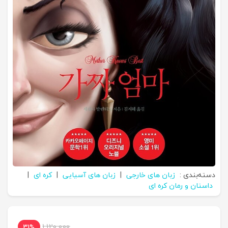
دسته‌بندی :
زبان های خارجی
|
زبان های آسیایی
|
کره ای
|
داستان و رمان کره ای
1,120,000
31%