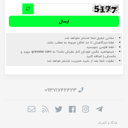
ارسال
- نشانی ایمیل شما منتشر نخواهد شد.
- لطفا دیدگاهتان تا حد امکان مربوط به مطلب باشد.
- لطفا فارسی بنویسید.
- میخواهید عکس خودتان کنار نظرتان باشد؟ به
gravatar.com
بروید و
عکستان را اضافه کنید.
- نظرات شما بعد از تایید مدیریت منتشر خواهد شد
09371742423
مانگا و کمیک