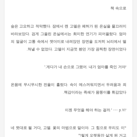
책 속으로
숲은 고요하고 적막했다. 잠에서 깬 고델은 폐허가 된 온실을 물끄러미
바라보았다. 검게 그을린 온실에서는 희미한 연기가 피어올랐다. 엄마
의 얼굴이 고통 속에서 잿더미로 내려앉던 장면을 도저히 뇌리에서 떨
쳐낼 수 없었다. 고델이 지금껏 봤던 가장 끔찍한 장면이었다.
‘게다가 내 손으로 그랬어. 내가 엄마를 죽인 거야.’
온몸에 무시무시한 전율이 흘렀다. 속이 메스꺼워지면서 두려움과 죄
책감이라는 족쇄가 몸뚱이를 휘감았다.
‘이젠 무엇을 해야 하는 걸까.’ --- p.71
“네 뜻대로 될 거다, 고델. 꽃의 마법으로 말이야. 그 힘으로 우리도 이
렇게 오랫동안 살게 된 거고!”