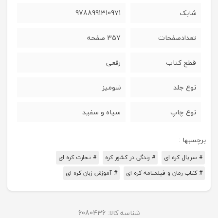
شابک
9788991310971
تعدادصفحات
357 صفحه
قطع کتاب
رقعی
نوع جلد
شومیز
نوع چاپ
سیاه و سفید
برچسبها :
# سریال کره ای
# زندگی در کشور کره
# تجارت کره ای
# کتاب رمان و فیلمنامه کره ای
# آموزش زبان کره ای
شناسه کالا:
6080436