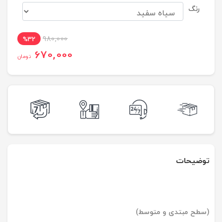
رنگ
980,000
%32
670,000
تومان
توضیحات
(سطح مبتدی و متوسط)