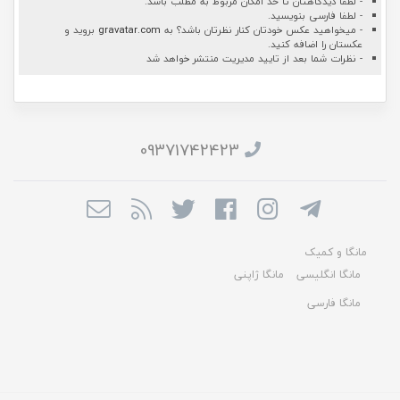
- لطفا دیدگاهتان تا حد امکان مربوط به مطلب باشد.
- لطفا فارسی بنویسید.
- میخواهید عکس خودتان کنار نظرتان باشد؟ به
gravatar.com
بروید و
عکستان را اضافه کنید.
- نظرات شما بعد از تایید مدیریت منتشر خواهد شد
09371742423
مانگا و کمیک
مانگا انگلیسی
مانگا ژاپنی
مانگا فارسی