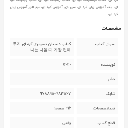
ای، پک آموزش زبان کره ای، سی دی آموزش کره ای، نرم افزار آموزش زبان
کره ای،
مشخصات
عنوان کتاب
کتاب داستان تصویری کره ای 무지
나는 나일 때 가장 편해
نویسنده
하다
ناشر
شابک
9788950983567
تعدادصفحات
216 صفحه
قطع کتاب
رقعی