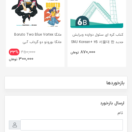
کتاب کره ای سئول دوازده ویرایش
مانگا Boruto Two Blue Vortex
جدید SNU Korean+ 6B 서울대 한
مانگا بوروتو دو گرداب آبی
국어 - Seoul Korean 6B
انگلیسی
870,000
33%
450,000
تومان
300,000
تومان
بازخوردها
ارسال بازخورد
نام