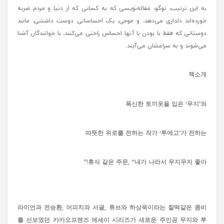
به این ترتیب، توگو، مقاله‌نویسی که به کسانی که از دنیا و مردم ضربه
خورده‌اند دلداری می‌دهد، و موجی، یک احساساتی دوست داشتنی، مانند
دوستانی که فقط با بودن با آنها احساس راحتی می‌کنند، با خوانندگان آشنا
می‌شوند و به سراغشان می‌آیند.
책소개
폭신한 토끼옷을 입은 ‘무지’와
따뜻한 위로를 전하는 작가 ‘투에고’가 전하는
휴식 같은 주문, “내가 나라서 무지무지 좋아!”
라이언과 전승환, 어피치와 서귤, 튜브와 하상욱이라는 찰떡같은 콤비
를 선보였던 카카오프렌즈 에세이 시리즈가 새로운 주인공 무지와 투