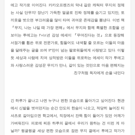
에고 작가로 이어진다. 카카오프렌즈의 막내 같은 캐릭터 무지의 정체
는 사실 단무지! 장난기 가득한 얼굴로 진짜 정체를 숨기고 있지만, 토
끼옷을 벗으면 부끄러움을 많이 타며 귀여운 존재감을 뽐낸다. 이번 책
『무지, 나는 나일 때 가장 편해』에서 무지와 함께 특별한 조합을 선
보이는 투에고는 2018년 감성 에세이 『무뎌진다는 것』으로 등장해
서점가를 휩쓴 위로 전문가로, 힘들어도 내색할 줄 모르는 이들의 마음
을 달래주는 글을 쓰며 13만이 넘는 팔로워들에게 사랑받고 있다. 이렇
듯 세상과 사람에 치여 상처받은 이들을 위로하는 에세이 작가 투에고
와 사랑스러운 감성꾼 무지가 만나, 같이 있는 것만으로 마음 편해지는
친구처럼 독자에게 손을 내민다.
긴 하루가 끝나고 나면 누구나 편한 모습으로 돌아가고 싶어진다. 현관
에서 신발을 벗어던지는 순간 안도의 한숨이 나오고, 적당히 늘어진 티
셔츠로 갈아입으면 학교에서, 직장에서 잔뜩 힘이 들어가 있던 어깨가
가벼워진다. 피로에 찌든 하루의 끝에서 우리가 원하는 건 이런 게 아
닐까? 뒹굴뒹굴 세상 편한 모습으로 잠든 무지 곁에서 투에고 작가가