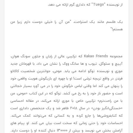
از نویسنده "Tuego" که دلداری گرم ارائه می دهد،
یک طلسم مانند یک استراحت، "من آن را خیلی دوست دارم زیرا من
هستم!"
مجموعه Kakao Friends که ترکیبی عالی از رایان و جئون سونگ هوان،
آپیچ و سئوگل، تیوب و ها سانگ ووک را نشان می داد، با قهرمانان جدید
موزی و نویسنده توگو ادامه می یابد. موجی، جوانترین شخصیت کاکائو
فرندز، در واقع تربچه ترشی است! او با چهره ای بازیگوش هویت واقعی خود
را پنهان می کند اما وقتی لباس خرگوش خود را در می آورد بسیار خجالتی
است و حضور ناز خود را به رخ می کشد. توگو که در این کتاب «موجی، من
با من راحت‌ترم» ترکیبی خاص با موزی ارائه می‌کند، در مقاله احساسی
«خستگی‌انگیز بودن» در سال 2018 ظاهر شد و یک متخصص دلداری است
که کتابفروشی‌ها را جارو کرده و به کسانی که می‌توانند کمک می‌کند.
احساسات خود را حتی زمانی که سخت است بیان می کنند. او پیام های
آرامش بخش می نویسد و بیش از 130000 دنبال کننده او را دوست دارند.