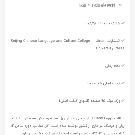
汉语 4（汉语系列教材，4）
✅ شابک 9787810297196
✅ انتشارات Beijing Chinese Language and Culture College — Jinan
University Press
✅ قطع رحلی
✅ کتاب اصلی 75 صفحه
✅ ورک بوک 95 صفحه (انتهای کتاب اصلی)
مطالب دوره Hanyu (زبان چینی ماندارین) نسخه ویرایش شده توسط کالج
زبان و فرهنگ در خارج از کشور نوشته شده است. کل مطالب دوره شامل 12
کتاب درسی و 12 کتاب تمرین است است که هر کتاب 15 درس دارد.