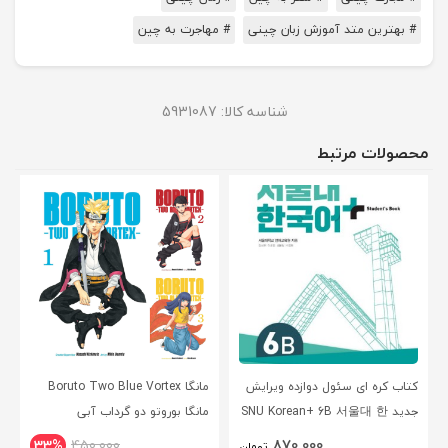
# بهترین متد آموزش زبان چینی
# مهاجرت به چین
شناسه کالا:
5931087
محصولات مرتبط
کتاب کره ای سئول دوازده ویرایش
مانگا Boruto Two Blue Vortex
جدید SNU Korean+ 6B 서울대 한
مانگا بوروتو دو گرداب آبی
국어 - Seoul Korean 6B
انگلیسی
870,000
33%
450,000
تومان