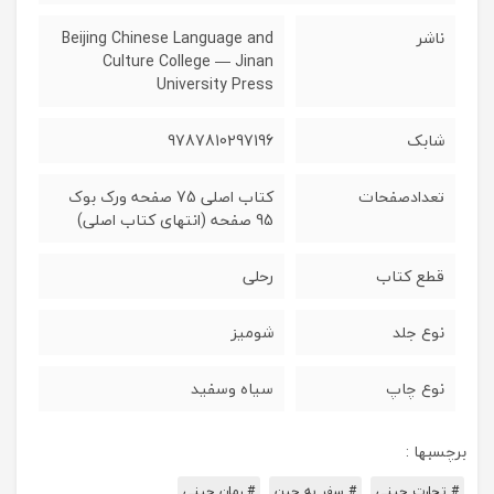
ناشر
Beijing Chinese Language and
Culture College — Jinan
University Press
شابک
9787810297196
تعدادصفحات
کتاب اصلی 75 صفحه ورک بوک
95 صفحه (انتهای کتاب اصلی)
قطع کتاب
رحلی
نوع جلد
شومیز
نوع چاپ
سیاه وسفید
برچسبها :
# تجارت چینی
# سفر به چین
# رمان چینی