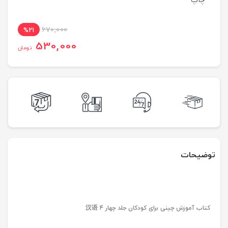
670,000
%21
530,000
تومان
توضیحات
کتاب آموزش چینی برای کودکان جلد چهار 汉语 4