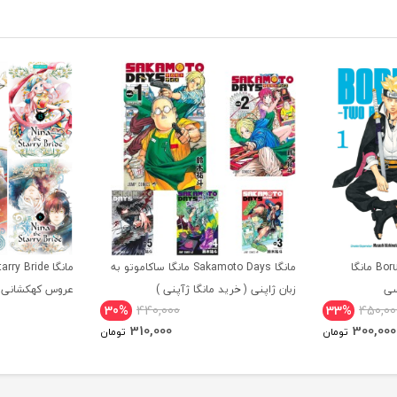
مانگا Boruto Two Blue Vortex مانگا
مانگا Sakamoto Days مانگا ساکاموتو به
سی
زبان ژاپنی ( خرید مانگا ژآپنی )
عروس کهکشانی ز
30%
440,000
33%
450,00
310,000
300,000
تومان
تومان