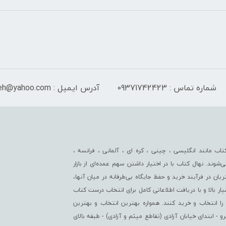
شماره تماس : 09371742423
آدرس ایمیل : Isf_sayeh@yahoo.com
اب مانند انگلیسی ، چینی ، کره ای ، آلمانی ، فرانسه ،
‌شوند. نهال کتاب با در اختیار داشتن سهم عمده‏‌ای از بازار
ن در فرآیند خرید و حفظ جایگاه بی‏‏‏‌طرفانه در میان آنها،
سیار بالا و با دریافت اطلاعاتی کامل برای انتخاب درست کتاب
را انتخاب و خرید کنند. همواره بهترین انتخاب و بهترین
ابتدای خیابان آزادی (تقاطع میثم و آزادی) - طبقه بالای