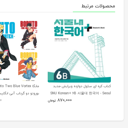
محصولات مرتبط
کتاب کره ای سئول دوازده ویرایش جدید
SNU Korean+ 6B 서울대 한국어 - Seoul
بوروتو دو گرداب آبی انگلی
870,000
0
Korean 6B
تومان