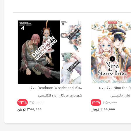
مانگا Nina the Starry Bride مانگا نینا
مانگا Deadman Wonderland مانگا
بان انگلیسی
شهربازی مردگان زبان انگلیسی
tional
33%
450,000
33%
450,000
dition
300,000
300,000
تومان
تومان