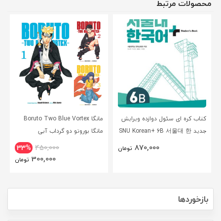
محصولات مرتبط
کتاب کره ای سئول دوازده ویرایش
مانگا Boruto Two Blue Vortex
جدید SNU Korean+ 6B 서울대 한
مانگا بوروتو دو گرداب آبی
국어 - Seoul Korean 6B
انگلیسی
870,000
33%
450,000
تومان
300,000
تومان
بازخوردها