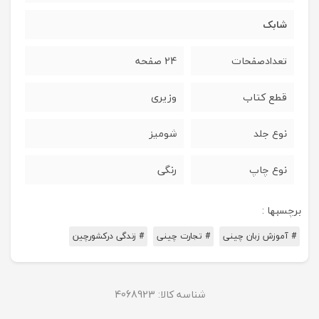
شابک
تعدادصفحات
24 صفحه
قطع کتاب
وزیری
نوع جلد
شومیز
نوع چاپ
رنگی
برچسبها :
# آموزش زبان چینی
# تجارت چینی
# زندگی درکشورچین
شناسه کالا:
4068923