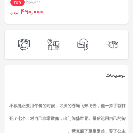
650,000
25%
490,000
تومان
توضیحات
小裁缝正要用午餐的时候，讨厌的苍蝇飞来飞去，他一挥手就打
死了七个，对自己非常敬佩，出门闯荡世界。最后运用自己的智
慧克服了重重困难，娶了公主。