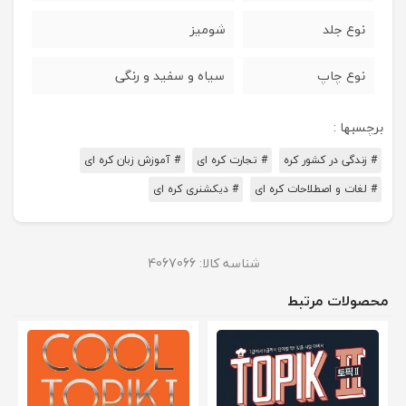
نوع جلد
شومیز
نوع چاپ
سیاه و سفید و رنگی
برچسبها :
# زندگی در کشور کره
# تجارت کره ای
# آموزش زبان کره ای
# لغات و اصطلاحات کره ای
# دیکشنری کره ای
شناسه کالا:
4067066
محصولات مرتبط