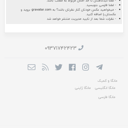
- لطفا دیدگاهتان تا حد امکان مربوط به مطلب باشد.
- لطفا فارسی بنویسید.
- میخواهید عکس خودتان کنار نظرتان باشد؟ به
gravatar.com
بروید و
عکستان را اضافه کنید.
- نظرات شما بعد از تایید مدیریت منتشر خواهد شد
09371742423
مانگا و کمیک
مانگا انگلیسی
مانگا ژاپنی
مانگا فارسی