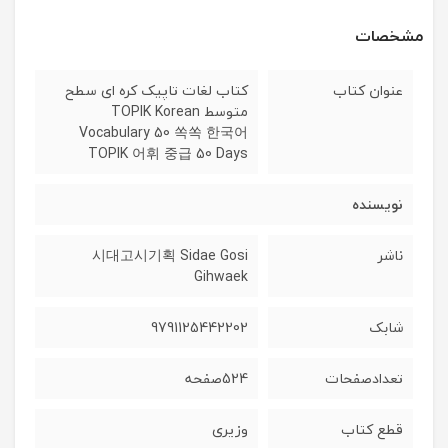
مشخصات
عنوان کتاب
کتاب لغات تاپیک کره ای سطح
متوسط TOPIK Korean
Vocabulary 50 쏙쏙 한국어
TOPIK 어휘 중급 50 Days
نویسنده
ناشر
시대고시기획 Sidae Gosi
Gihwaek
شابک
9791125442202
تعدادصفحات
524صفحه
قطع کتاب
وزیری