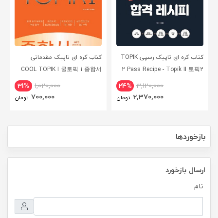
کتاب کره ای تاپیک رسپی TOPIK
کتاب کره ای تاپیک مقدماتی
COOL TOPIK I 쿨토픽 1 종합서
2 Pass Recipe - Topik II 토픽2
합격 레시피
31%
1,020,000
24%
3,120,000
700,000
2,370,000
تومان
تومان
بازخوردها
ارسال بازخورد
نام