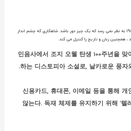
امروزه اطلاعات شخصی از طریق کارتهای اعتباری ، تلفنهای همراه و ایمیل به راحتی در معرض دید قرار می گیرد. The Big Brother در سال 1984 به نظر نمی رسد که یک چیز دور باشد. شاهکاری که چشم انداز
همچنین زبان و تاریخ را کنترل می کند.
민음사에서 조지 오웰 탄생 100주년을 맞아
하는 디스토피아 소설로, 날카로운 풍자와
신용카드, 휴대폰, 이메일 등을 통해 개인
않는다. 독재 체제를 유지하기 위해 '