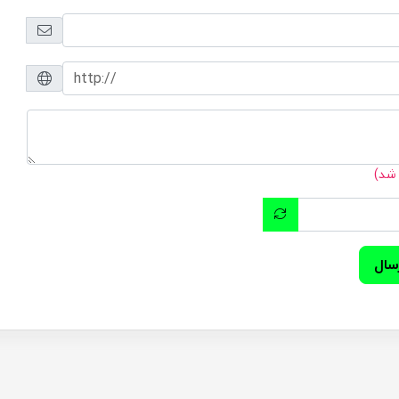
 شد)
سال