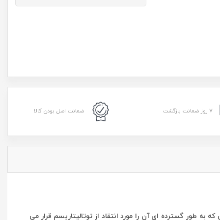
۷ روز ضمانت بازگشت
ضمانت اصل بودن کالا
 شاهکار خود را به نام <1984> منتشر کرد. <1984> رمانی است از دیستوپیایی که به طور گسترده ای آن را مورد انتقاد از توتالیتاریسم قرار می