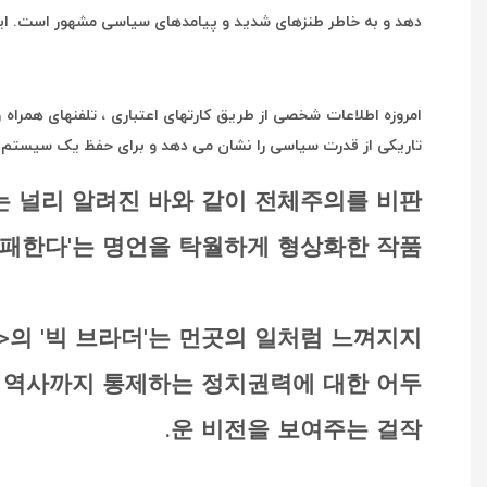
دهد و به خاطر طنزهای شدید و پیامدهای سیاسی مشهور است. این
تاریکی از قدرت سیاسی را نشان می دهد و برای حفظ یک سیستم دی
4>는 널리 알려진 바와 같이 전체주의를 비판
패한다'는 명언을 탁월하게 형상화한 작품.
4>의 '빅 브라더'는 먼곳의 일처럼 느껴지지
와 역사까지 통제하는 정치권력에 대한 어두
운 비전을 보여주는 걸작.