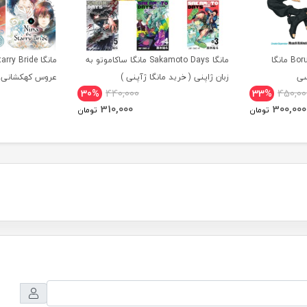
مانگا Boruto Two Blue Vortex مانگا
مانگا Sakamoto Days مانگا ساکاموتو به
سی
زبان ژاپنی ( خرید مانگا ژآپنی )
عروس کهکشانی ز
30%
440,000
33%
450,00
310,000
300,000
تومان
تومان