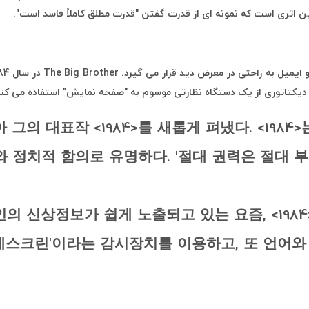
 اثری است که نمونه ای از قدرت گفتن "قدرت مطلق کاملاً فاسد است".
کتاتوری از یک دستگاه نظارتی موسوم به "صفحه نمایش" استفاده می کند ، 
 그의 대표작 <1984>를 새롭게 펴냈다. <198
 정치적 함의로 유명하다. '절대 권력은 절대 부
의 신상정보가 쉽게 노출되고 있는 요즘, <198
텔레스크린'이라는 감시장치를 이용하고, 또 언어