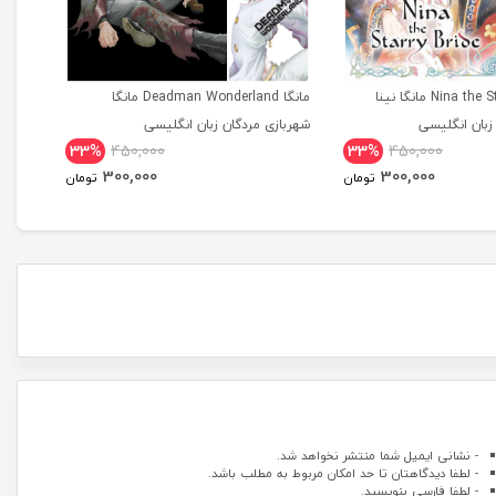
مانگا Nina the Starry Bride مانگا نینا
مانگا Deadman Wonderland مانگا
بان انگلیسی
شهربازی مردگان زبان انگلیسی
tional
33%
450,000
33%
450,000
dition
300,000
300,000
تومان
تومان
- نشانی ایمیل شما منتشر نخواهد شد.
- لطفا دیدگاهتان تا حد امکان مربوط به مطلب باشد.
- لطفا فارسی بنویسید.