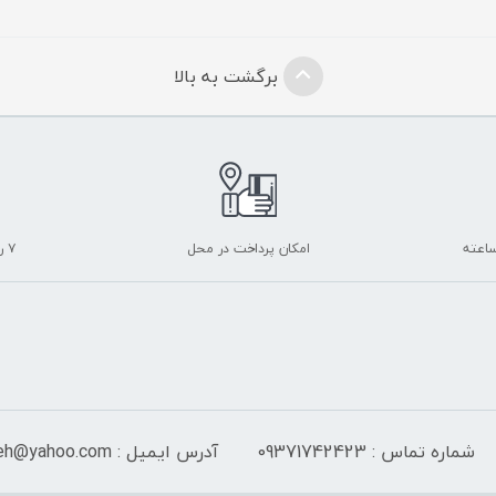
برگشت به بالا
امکان پرداخت در محل
۷ روز ضمانت بازگشت
شماره تماس : 09371742423
آدرس ایمیل : Isf_sayeh@yahoo.com