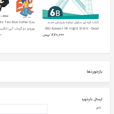
کتاب کره ای سئول دوازده ویرایش جدید
SNU Korean+ 6B 서울대 한국어 - Seoul
بوروتو دو گرداب آبی انگلی
870,000
0
Korean 6B
تومان
بازخوردها
ارسال بازخورد
نام