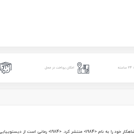
امکان پرداخت در محل
در مینومزا ، او صدمین سالگرد تولد جورج اورول را جشن گرفت و