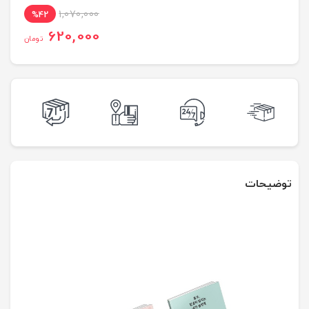
1,070,000
%42
620,000
تومان
توضیحات