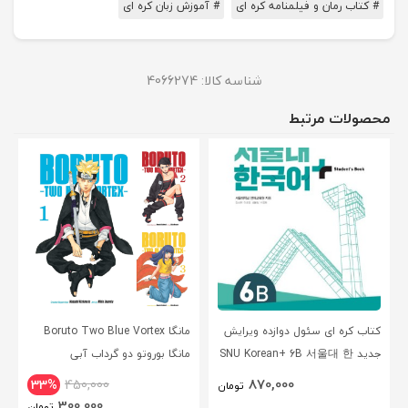
# کتاب رمان و فیلمنامه کره ای
# آموزش زبان کره ای
شناسه کالا:
4066274
محصولات مرتبط
کتاب کره ای سئول دوازده ویرایش
مانگا Boruto Two Blue Vortex
جدید SNU Korean+ 6B 서울대 한
مانگا بوروتو دو گرداب آبی
국어 - Seoul Korean 6B
انگلیسی
870,000
33%
450,000
تومان
300,000
تومان