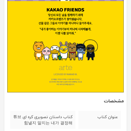
مشخصات
عنوان کتاب
کتاب داستان تصویری کره ای 튜브
힘낼지 말지는 내가 결정해