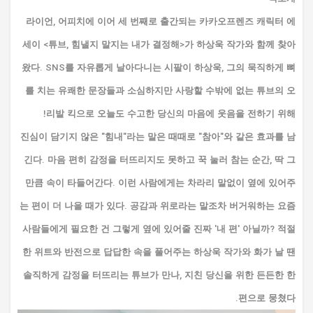
라이언, 어피치에 이어 세 번째로 출간되는 카카오프렌즈 캐릭터 에
세이 <튜브, 힘낼지 말지는 내가 결정해>가 하상욱 작가와 함께 찾아
왔다. SNS를 자유롭게 날아다니는 시팔이 하상욱, 그의 묵직하게 뼈
를 치는 유쾌한 문장들과 소심하지만 사랑할 수밖에 없는 튜브의 오
리발 킥으로 오늘도 수고한 당신의 마음에 웃음을 전하기 위해!
진심이 담기지 않은 "힘내"라는 말은 때때로 "참아"와 같은 효과를 남
긴다. 마음 편히 감정을 터뜨리지도 못하고 꾹 눌러 참는 순간, 딱 그
만큼 속이 타들어간다. 이런 사람에게는 차라리 말없이 옆에 있어주
는 편이 더 나을 때가 있다. 공감과 위로라는 말조차 버거워하는 요즘
사람들에게 필요한 건 그렇게 옆에 있어줄 진짜 '내 편' 아닐까? 적절
한 위트와 반전으로 답답한 속을 풀어주는 하상욱 작가와 화가 날 땐
솔직하게 감정을 터뜨리는 튜브가 만나, 지친 당신을 위한 든든한 한
편으로 뭉쳤다.