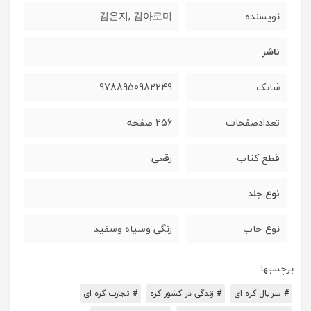
نویسنده
김은지, 김아로미
ناشر
شابک
9788950982249
تعدادصفحات
256 صفحه
قطع کتاب
رقعی
نوع جلد
نوع چاپ
رنگی وسیاه وسفید
برچسبها :
# سریال کره ای
# زندگی در کشور کره
# تجارت کره ای