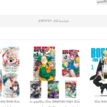
انگلیسی
شناسه کالا
: 5941273
مانگا Boruto Two Blue Vortex مانگا
مانگا Sakamoto Days مانگا ساکاموتو به