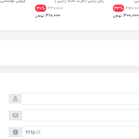
سی
زبان ژاپنی ( خرید مانگا ژآپنی )
عروس کهکشانی ز
30%
440,000
33%
450,00
310,000
300,000
تومان
تومان