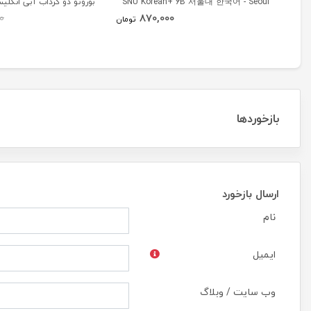
SNU Korean+ 6B 서울대 한국어 - Seoul
بوروتو دو گرداب آبی انگلی
870,000
0
Korean 6B
تومان
بازخوردها
ارسال بازخورد
نام
ایمیل
وب سایت / وبلاگ