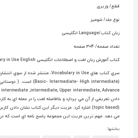
قطع/ وزیری
نوع جلد/ شومیز
زبان کتاب/Language انگلیسی
تعداد صفحه/ 304 صفحه
کتاب آموزش زبان لغت و اصطلاحات انگلیسی Vocabulary in Use English
سري کتاب هاي ocabulary in Use
e
دادن تعريفي از آن مي پردازد و بلافاصله لغت را در جمله اي به 
(topic based) اشاره کرد. مزيت ديگر اين کتاب نشان د
مي دهد. مهم ترين مزيت اين مجموعه پاسخ نامه اي است که در انت
بخشها :