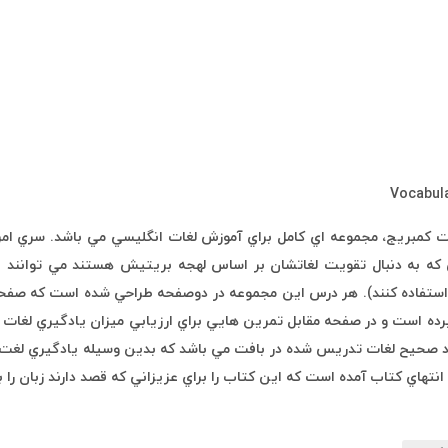
V، منتشر شده از سوي انتشارت کمبريج، مجموعه اي کامل براي آموزش لغات انگليسي مي 
intermediate ,intermediate, Upper intermediate, Advanc استفاده کنند). هر درس اين مجموعه در د
کاربرده است و در صفحه مقابل تمرين هايي براي ارزيابي ميزان يادگيري لغات
ادن کاربرد صحيح لغات تدريس شده در بافت مي باشد که بدين وسيله يادگيري لغت 
هاي کتاب آمده است که اين کتاب را براي عزيزاني که قصد دارند زبان را ب