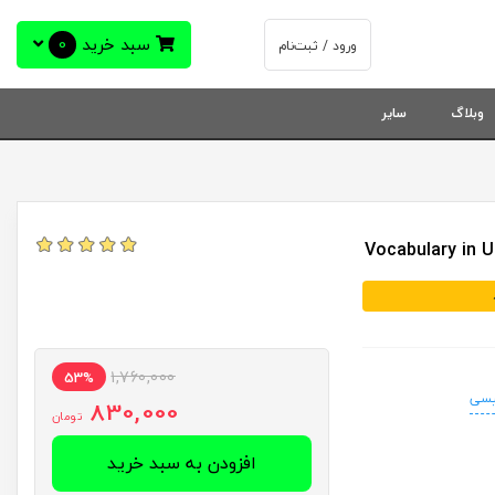
سبد خرید
0
ورود / ثبت‌نام
وبلاگ
سایر
1,760,000
53%
لیسی
830,000
تومان
افزودن به سبد خرید