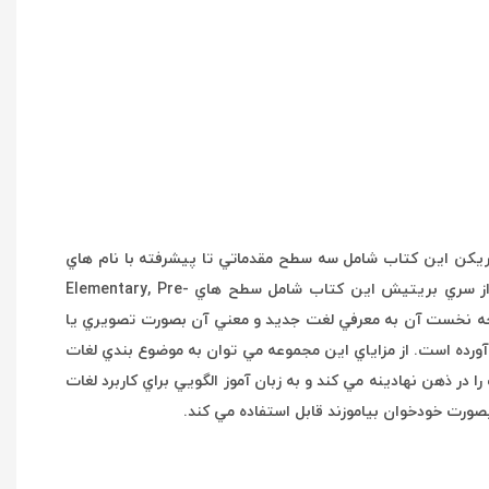
باشد. سري امريکن اين کتاب شامل سه سطح مقدماتي تا پيشرفته با نام هاي
(Basic- Intermediate- High intermediate) است. ( دوستاني که به دنبال تقويت لغاتشان بر اساس لهجه بريتيش هستند مي توانند از سري بريتيش اين کتاب شامل سطح هاي Elementary, Pre-
وصفحه طراحي شده است که صفحه نخست آن به معرفي لغت جديد و معني آن بصورت تصويري يا
 آورده است. از مزاياي اين مجموعه مي توان به موضوع بندي لغات
را در ذهن نهادينه مي کند و به زبان آموز الگويي براي کاربرد لغات
صورت خودخوان بياموزند قابل استفاده مي کند.