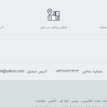
امکان پرداخت در محل
۷ روز ضمانت بازگشت
شماره تماس : 09371742423
آدرس ایمیل : Isf_sayeh@yahoo.com
اب مانند انگلیسی ، چینی ، کره ای ، آلمانی ، فرانسه ،