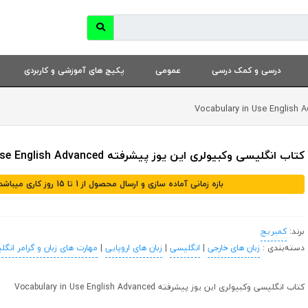
درسی و کمک درسی
عمومی
پکیج های آموزشی و کاربردی
کتاب انگلیسی وکبیولری این یوز پیشرفته Vocabulary in Use English Advanced
بازه زمانی آماده سازی و ارسال محصول از 1 تا 15 روز کاری میباشد
برند:
کمبریج
دسته‌بندی :
زبان های خارجی
|
انگلیسی
|
زبان های اروپایی
|
مهارت های زبان و گرامر انگ
کتاب انگلیسی وکبیولری این یوز پیشرفته Vocabulary in Use English Advanced