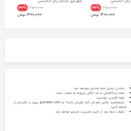
بان انگلیسی
شهربازی مردگان زبان انگلیسی
tional
33%
450,000
33%
450,000
dition
300,000
300,000
تومان
تومان
- نشانی ایمیل شما منتشر نخواهد شد.
- لطفا دیدگاهتان تا حد امکان مربوط به مطلب باشد.
- لطفا فارسی بنویسید.
- میخواهید عکس خودتان کنار نظرتان باشد؟ به
gravatar.com
بروید و عکستان را
اضافه کنید.
- نظرات شما بعد از تایید مدیریت منتشر خواهد شد