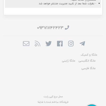
- نظرات شما بعد از تایید مدیریت منتشر خواهد شد
09371742423
مانگا و کمیک
مانگا انگلیسی
مانگا ژاپنی
مانگا فارسی
محل درج کپی رایت
فروشگاه ساخته شده با شاپفا