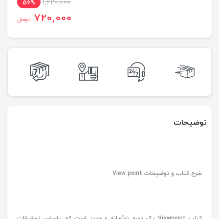
1,620,000
56%
720,000
تومان
توضیحات
شرح کتاب و توضیحات View point
کتاب Viewpoint یک دوره نوآورانه و جدید است که براساس تحقیقات