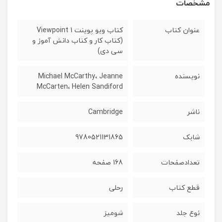
مشخصات
عنوان کتاب
کتاب ویو پوینت Viewpoint 1
(کتاب کار و کتاب دانش آموز و
سی دی)
نویسنده
Michael McCarthy، Jeanne
McCarten، Helen Sandiford
ناشر
Cambridge
شابک
9780521131865
تعدادصفحات
168 صفحه
قطع کتاب
رحلی
نوع جلد
شومیز