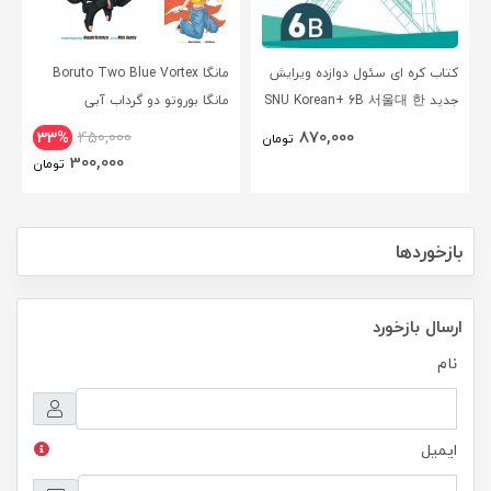
کتاب کره ای سئول دوازده ویرایش
مانگا Boruto Two Blue Vortex
جدید SNU Korean+ 6B 서울대 한
مانگا بوروتو دو گرداب آبی
국어 - Seoul Korean 6B
انگلیسی
870,000
33%
450,000
تومان
300,000
تومان
بازخوردها
ارسال بازخورد
نام
ایمیل