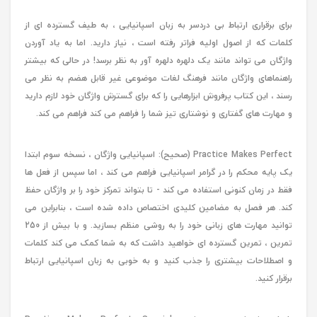
برای برقراری ارتباط بی دردسر به زبان اسپانیایی ، به طیف گسترده ای از
کلمات که از اصول اولیه فراتر رفته است ، نیاز دارید. اما به یاد آوردن
واژگان می تواند مانند یک دلهره دلهره آور به نظر برسد! در حالی که بیشتر
راهنماهای واژگان مانند فرهنگ لغات موضوعی غیر قابل هضم به نظر می
رسند ، این کتاب پرفروش ابزارهایی را که برای گسترش واژگان خود لازم دارید
و مهارت های گفتاری و نوشتاری تیز شما را فراهم می کند فراهم می کند.
Practice Makes Perfect (صحیح): اسپانیایی واژگان ، نسخه سوم ابتدا
یک پایه محکم را در گرامر اسپانیایی فراهم می کند ، اما سپس از فعل ها
فقط در زمان کنونی استفاده می کند - تا بتواند تمرکز خود را بر واژگان حفظ
کند. هر فصل به مضامین کلیدی اختصاص داده شده است ، بنابراین می
توانید مهارت های زبانی خود را به روشی منظم بسازید. و با بیش از 250
تمرین ، تمرین گسترده ای خواهید داشت که به شما کمک می کند کلمات
و اصطلاحات بیشتری را جذب کنید و به خوبی به زبان اسپانیایی ارتباط
برقرار کنید.