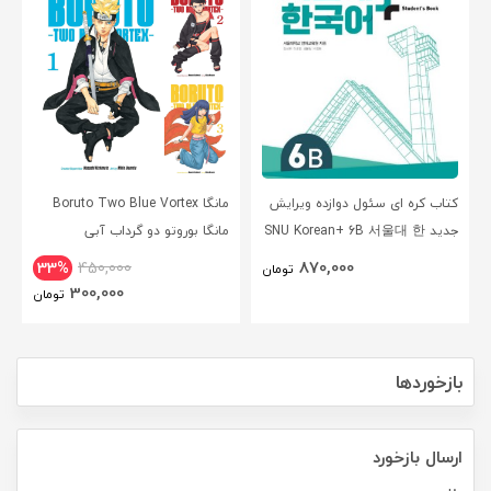
کتاب کره ای سئول دوازده ویرایش
مانگا Boruto Two Blue Vortex
جدید SNU Korean+ 6B 서울대 한
مانگا بوروتو دو گرداب آبی
국어 - Seoul Korean 6B
انگلیسی
870,000
33%
450,000
تومان
300,000
تومان
بازخوردها
ارسال بازخورد