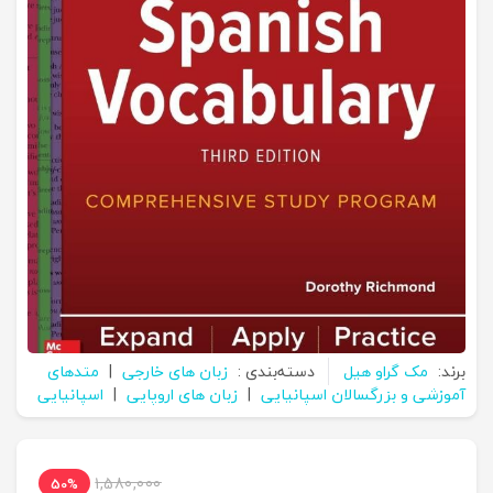
برند:
مک گراو هیل
دسته‌بندی :
زبان های خارجی
|
متدهای
آموزشی و بزرگسالان اسپانیایی
|
زبان های اروپایی
|
اسپانیایی
1,580,000
50%