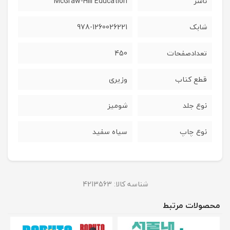
ناشر
McGraw-Hill Education
شابک
978-1260026221
تعدادصفحات
450
قطع کتاب
وزیری
نوع جلد
شومیز
نوع چاپ
سیاه سفید
شناسه کالا:
4213563
محصولات مرتبط