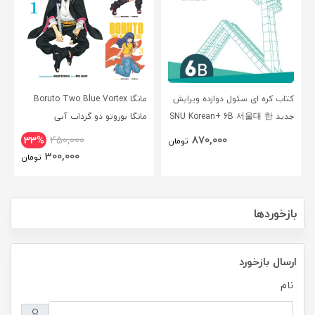
کتاب کره ای سئول دوازده ویرایش
مانگا Boruto Two Blue Vortex
جدید SNU Korean+ 6B 서울대 한
مانگا بوروتو دو گرداب آبی
국어 - Seoul Korean 6B
انگلیسی
870,000
33%
450,000
تومان
300,000
تومان
بازخوردها
ارسال بازخورد
نام