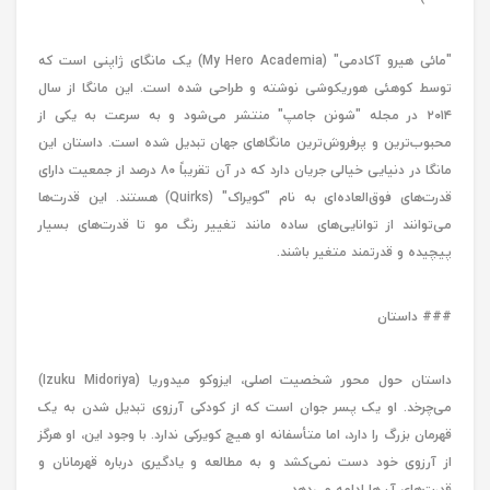
"مائی هیرو آکادمی" (My Hero Academia) یک مانگای ژاپنی است که
توسط کوهئی هوریکوشی نوشته و طراحی شده است. این مانگا از سال
۲۰۱۴ در مجله "شونن جامپ" منتشر می‌شود و به سرعت به یکی از
محبوب‌ترین و پرفروش‌ترین مانگاهای جهان تبدیل شده است. داستان این
مانگا در دنیایی خیالی جریان دارد که در آن تقریباً ۸۰ درصد از جمعیت دارای
قدرت‌های فوق‌العاده‌ای به نام "کویراک" (Quirks) هستند. این قدرت‌ها
می‌توانند از توانایی‌های ساده مانند تغییر رنگ مو تا قدرت‌های بسیار
پیچیده و قدرتمند متغیر باشند.
### داستان
داستان حول محور شخصیت اصلی، ایزوكو میدوریا (Izuku Midoriya)
می‌چرخد. او یک پسر جوان است که از کودکی آرزوی تبدیل شدن به یک
قهرمان بزرگ را دارد، اما متأسفانه او هیچ کویرکی ندارد. با وجود این، او هرگز
از آرزوی خود دست نمی‌کشد و به مطالعه و یادگیری درباره قهرمانان و
قدرت‌های آن‌ها ادامه می‌دهد.