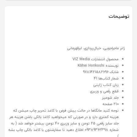
توضیحات
ژانر ماجراجویی، خیال‌پردازی، ابرقهرمانی
محصول انتشارات VIZ Media
نویسنده Kōhei Horikoshi
شابک 9781421582696
شمار کتاب‌ها 41
زبان کتاب ژاپنی
قطع رقعی و وزیری
جلد شومیز
210 صفحه
توجه کنید مانگاها در حالت پیش فرض با کاغذ تحریر چاپ میشن که
هزینه کمتری دارد و در صورتی که میخواهید کاغذ بالکی باشن هزینه هر
جلد سایز رقعی 25 تومن و سایز وزیری 40 تومن بیشتر خواهد شد ( به
شماره 09389362398 اطلاع دهید تا سفارشتون با کاغذ بالکی چاپ بشه
)