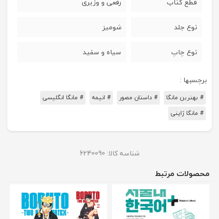
قطع کتاب
رقعی و وزیری
نوع جلد
شومیز
نوع چاپ
سیاه و سفید
برچسبها :
# بهترین مانگا
# داستان مصور
# انیمه
# مانگا انگلیسی
# مانگا ژاپنی
شناسه کالا:
6240090
محصولات مرتبط