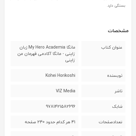
بستگی دارد.
مشخصات
عنوان کتاب
مانگا My Hero Academia زبان
ژاپنی - مانگا آکادمی قهرمان من
ژاپنی
نویسنده
Kōhei Horikoshi
ناشر
VIZ Media
شابک
9781421582696
تعدادصفحات
41 هر کدام حدود 240 صفحه