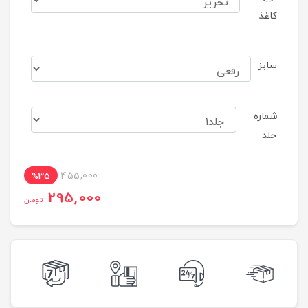
کاغذ
سایز
شماره
جلد
455,000
%35
295,000
تومان