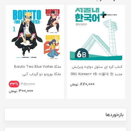
کتاب کره ای سئول دوازده ویرایش
مانگا Boruto Two Blue Vortex
جدید SNU Korean+ 6B 서울대 한
مانگا بوروتو دو گرداب آبی
국어 - Seoul Korean 6B
انگلیسی
870,000
33%
450,000
تومان
300,000
تومان
بازخوردها