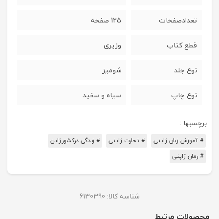
تعدادصفحات
125 صفحه
قطع کتاب
وزیری
نوع جلد
شومیز
نوع چاپ
سیاه و سفید
برچسبها :
# آموزش زبان ژاپنی
# تجارت ژاپنی
# زندگی درکشورژاپن
# رمان ژاپنی
شناسه کالا:
6130390
محصولات مرتبط