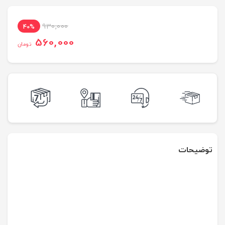
930,000
40%
560,000
تومان
توضیحات