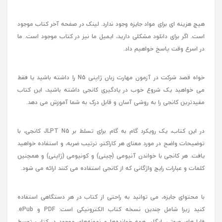
هیچ هزینه ای برای مواد جایزه وجود ندارد. لینک در صفحه آخر کتاب موجود
است. اگر برای دانلود مشکلی دارید، ایمیل ما نیز در کتاب موجود است. ما
در اسرع وقت پاسخ خواهیم داد.
خواه قصد شرکت در آزمون مهارت زبان ژاپنی N5 را داشته باشید یا فقط
می خواهید یک شروع خوب در یادگیری کانجی داشته باشید، این کتاب
مفیدترین کانجی را به روشی آسان و قابل درک به شما آموزش می دهد.
در این کتاب، یک رویکرد گام به گام برای تسلط بر JLPT N5 کانجی، با
توضیحات واضح در مورد معنای هر کاراکتر، ترتیب ضربه، و استفاده خواهید
یافت. هر کانجی با خواندن آنیومی (چینی) و کونیومی (ژاپنی) و همچنین
کلمات و عبارات رایج واژگانی که از کانجی استفاده می کنند ارائه می شود.
با محتوای جایزه، می توانید به راحتی از کتاب در هر دستگاهی استفاده
کنید زیرا شامل چندین نسخه کتاب الکترونیکی است: PDF و ePub.
فایل‌های صوتی رایگان همه خوانده‌ها و نمونه‌های موجود در کتاب توسط