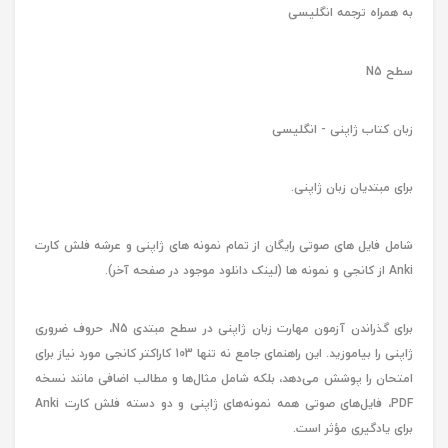
به همراه ترجمه انگلیسی
سطح N5
زبان کتاب ژاپنی - انگلیسی
برای مبتدیان زبان ژاپنی.
شامل فایل های صوتی رایگان از تمام نمونه های ژاپنی و عرشه فلش کارت
Anki از کانجی و نمونه ها (لینک دانلود موجود در صفحه آخر).
برای گذراندن آزمون مهارت زبان ژاپنی در سطح مبتدی N5، حروف ضروری
ژاپنی را بیاموزید. این راهنمای جامع نه تنها 103 کاراکتر کانجی مورد نیاز برای
امتحان را پوشش می‌دهد، بلکه شامل مثال‌ها و مطالب اضافی مانند نسخه
PDF، فایل‌های صوتی همه نمونه‌های ژاپنی و دو دسته فلش کارت Anki
برای یادگیری مؤثر است.