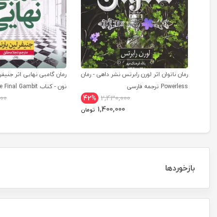
رمان ناتوان اثر لورن رابرتس نشر داهی - رمان
رمان گامبی نهایی اثر جنیفر 
Powerless ترجمه فارسی
000
42%
2,430,000
فارسی
1,400,000
تومان
بازخوردها