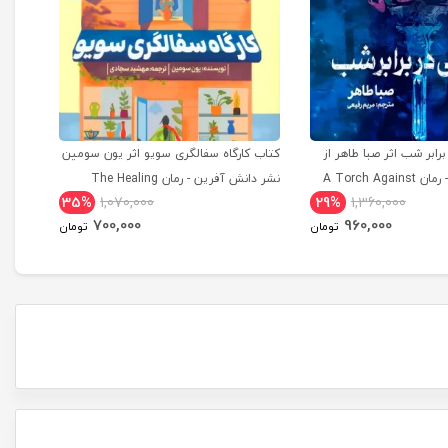
ابر شب اثر صبا طاهر از
کتاب کارگاه سفالگری سویو اثر یون سومین
کتاب 
انتشارات مجازی - رمان A Torch Against
نشر دانش آفرین - رمان The Healing
35%
1,070,000
29%
1,360,000
Season of Pottery ترجمه فارسی
with Fire
700,000
960,000
تومان
تومان