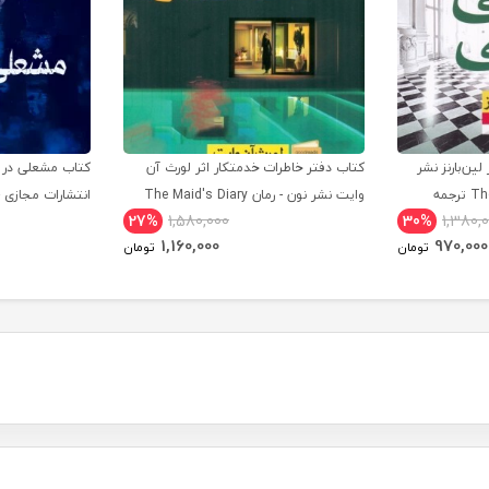
لین‌بارنز نشر
کتاب دفتر خاطرات خدمتکار اثر لورث آن
کتاب مشعلی در بر
نون - کتاب The Final Gambit ترجمه
وایت نشر نون - رمان The Maid's Diary
27%
1,580,000
30%
1,380,
ترجمه فارسی
the Night ترجمه فارسی
1,160,000
970,000
تومان
تومان