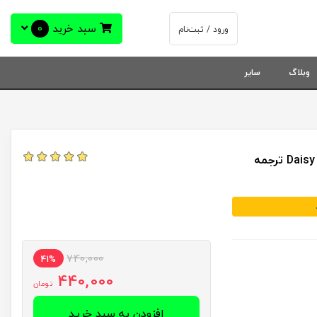
سبد خرید
0
ورود / ثبت‌نام
وبلاگ
سایر
کتاب دیزی دارکر اثر آلیس فینی از انتشارات مجازی - رمان Daisy Darker ترجمه
740,000
41%
440,000
تومان
افزودن به سبد خرید