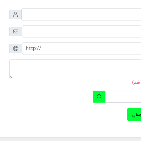
 شد)
سال