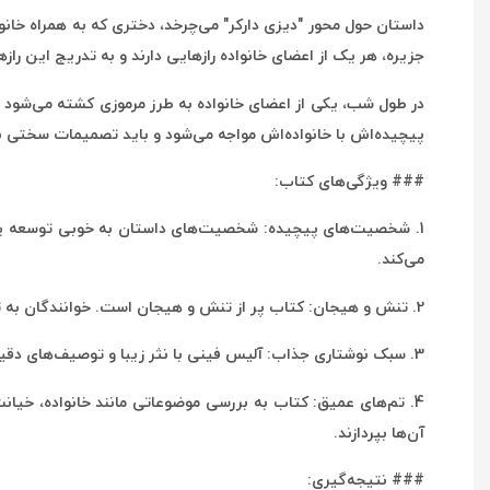
داستان حول محور "دیزی دارکر" می‌چرخد، دختری که به همراه خانو
جزیره، هر یک از اعضای خانواده رازهایی دارند و به تدریج این راز
در طول شب، یکی از اعضای خانواده به طرز مرموزی کشته می‌شود و
پیچیده‌اش با خانواده‌اش مواجه می‌شود و باید تصمیمات سختی ب
### ویژگی‌های کتاب:
1. شخصیت‌های پیچیده: شخصیت‌های داستان به خوبی توسعه یافته‌
می‌کند.
2. تنش و هیجان: کتاب پر از تنش و هیجان است. خوانندگان به تدریج با فاش شدن رازها و کشف حقایق جدید، درگیر داستان می‌شوند و نمی‌توانند کتاب را زمین بگذارند.
3. سبک نوشتاری جذاب: آلیس فینی با نثر زیبا و توصیف‌های دقیق، توانسته است فضایی مرموز و هیجان‌انگیز ایجاد کند. خوانندگان به راحتی می‌توانند خود را در دنیای داستان غرق کنند.
4. تم‌های عمیق: کتاب به بررسی موضوعاتی مانند خانواده، خیانت
آن‌ها بپردازند.
### نتیجه‌گیری: