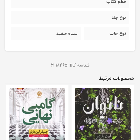
قطع کتاب
نوع جلد
نوع چاپ
سیاه سفید
شناسه کالا:
6218465
محصولات مرتبط