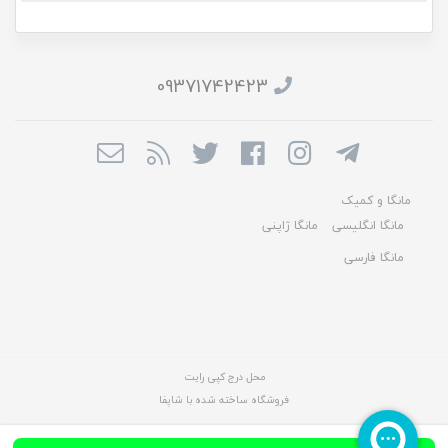
09371742423
مانگا و کمیک
مانگا انگلیسی
مانگا ژاپنی
مانگا فارسی
محل درج کپی رایت
فروشگاه ساخته شده با شاپفا