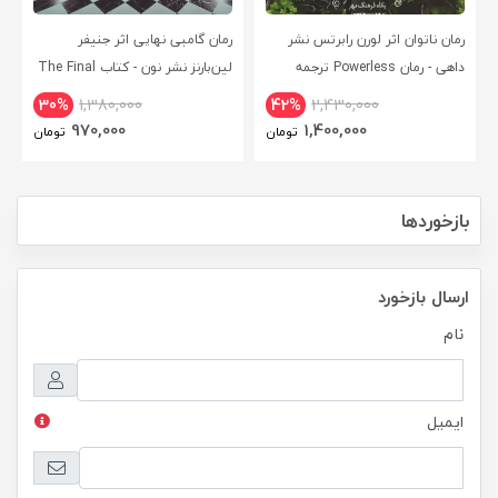
رمان ناتوان اثر لورن رابرتس نشر
رمان گامبی نهایی اثر جنیفر
داهی - رمان Powerless ترجمه
لین‌بارنز نشر نون - کتاب The Final
فارسی
Gambit ترجمه فارسی
30%
1,380,000
42%
2,430,000
970,000
1,400,000
تومان
تومان
بازخوردها
ارسال بازخورد
نام
ایمیل