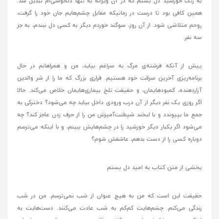
به رنگ خورشید دل بستم که در آن ویرانه به تنها دلخوشی‌ام تبدیل شد.
همین کافی بود تا درست در زمانیکه مقابل چشم‌هایم جان خود را گرفت،
روحم متلاشی شود. از آن روز، سوگند خوردم دیگر به کسی دل نبندم، به جز
سه نفر.
پیش از آنکه فرشته‌ی مرگ به سراغم بیاید، من و همراهانم در حال
برنامه‌ریزی آخرین سرقت خود هستیم. فراری بزرگ که ما را از شر والدین
آزاردهنده، کمبودهایمان، و حقیقت تلخ بیماری‌هایمان خلاص می‌کند. حالا
اگر روزی یک نفر دیگر از آن درب ورودی داخل بیاید چه می‌شود؟ دخترکی به
جمع ما بپیوندد و با لبخند شیطنت‌آمیزش من را از حرف زدن عاجز کند؟ چه
می‌شود اگر یکبار دیگر خورشید را در چشم‌هایش ببینم، و با اینکه می‌ترسم
دوباره کسی را از دست بدهم، عاشقش شوم؟
بخشی از متن کتاب به امید دل بستم
حقیقت این است که من به هیچ عنوان از شب نمی‌ترسم. من در شب
زندگی می‌کنم. چشم‌هایت کم‌کم به شب عادت می‌کنند. دست‌هایت به