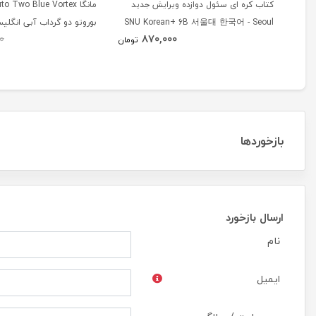
کتاب کره ای سئول دوازده ویرایش جدید
SNU Korean+ 6B 서울대 한국어 - Seoul
بوروتو دو گرداب آبی انگلی
870,000
0
Korean 6B
تومان
بازخوردها
ارسال بازخورد
نام
ایمیل