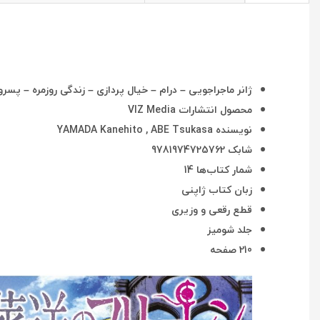
ژانر ماجراجویی – درام – خیال پردازی – زندگی روزمره – پسرو
محصول انتشارات VIZ Media
نویسنده YAMADA Kanehito , ABE Tsukasa
شابک 9781974725762
شمار کتاب‌ها 14
زبان کتاب ژاپنی
قطع رقعی و وزیری
جلد شومیز
210 صفحه