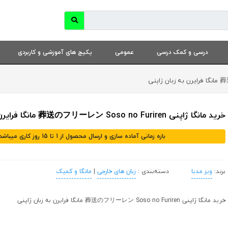
درسی و کمک درسی
عمومی
پکیج های آموزشی و کاربردی
خرید مانگا ژاپنی 葬送のフリーレン Soso no Furiren مانگا فرایرن به زبان ژاپنی
بازه زمانی آماده سازی و ارسال محصول از 1 تا 15 روز کاری میباشد
برند:
ویز مدیا
دسته‌بندی :
زبان های خارجی
|
مانگا و کمیک
خرید مانگا ژاپنی 葬送のフリーレン Soso no Furiren مانگا فرایرن به زبان ژاپنی