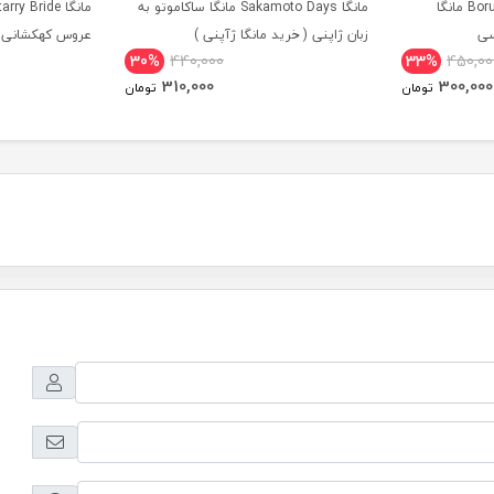
مانگا Boruto Two Blue Vortex مانگا
مانگا Sakamoto Days مانگا ساکاموتو به
سی
زبان ژاپنی ( خرید مانگا ژآپنی )
عروس کهکشانی ز
30%
440,000
33%
450,00
310,000
300,000
تومان
تومان