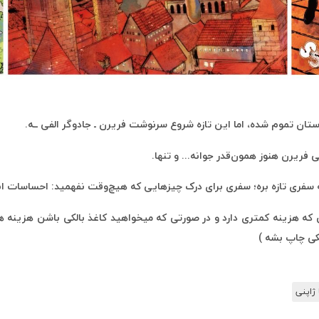
ن تموم شده، اما این تازه شروع سرنوشت فریرن ـ جادوگر الفی ــه.
 فریرن هنوز همون‌قدر جوانه... و تنها.
 سفری تازه بره؛ سفری برای درک چیزهایی که هیچ‌وقت نفهمید: احساسات ان
 ژاپنی