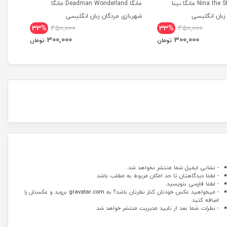
مانگا Nina the Starry Bride مانگا نینا
مانگا Deadman Wonderland مانگا
بان انگلیسی
شهربازی مردگان زبان انگلیسی
tional
33%
450,000
33%
450,000
dition
300,000
300,000
تومان
تومان
- نشانی ایمیل شما منتشر نخواهد شد.
- لطفا دیدگاهتان تا حد امکان مربوط به مطلب باشد.
- لطفا فارسی بنویسید.
- میخواهید عکس خودتان کنار نظرتان باشد؟ به
gravatar.com
بروید و عکستان را
اضافه کنید.
- نظرات شما بعد از تایید مدیریت منتشر خواهد شد