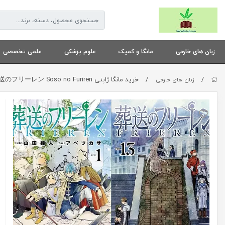
زبان های خارجی
مانگا و کمیک
علوم پزشکی
علمی تخصصی
/
/
خرید مانگا ژاپنی 葬送のフリーレン Soso no Furiren مانگا فرایرن به زبان ژاپنی
زبان های خارجی