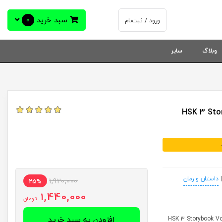
سبد خرید
0
ورود / ثبت‌نام
وبلاگ
سایر
HSK 3 Storybook 
داستان و رمان
1,920,000
25%
1,440,000
تومان
افزودن به سبد خرید
HSK 3 Storybook Vol 1 Sto