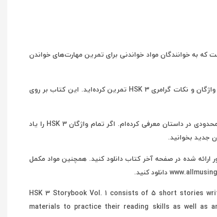
ن کتاب این است که به خوانندگان مواد خواندنی برای تمرین مهارت‌های خواندن
این کتاب تمام واژگان و نکات گرامری موجود در برنامه درسی HSK 3 را در بر دارد. اگر کتاب را تمام کنید، مهارت خواندن خود را بر روی تمام واژگان و نکات گرامری HSK 3 تمرین کرده‌اید. این کتاب بر روی
من سعی کرده‌ام واژگان استفاده شده در این کتاب را تا حد ممکن به HSK 3 محدود کنم. در مواردی که این کار ممکن نبوده، واژگان جدید محدودی در داستان معرفی کرده‌ام. اگر تمام واژگان HSK 3 را یاد
ر ارائه شده در صفحه آخر کتاب دانلود کنید. همچنین مواد مکمل
HSK 3 Storybook Vol. 1 consists of 5 short stories writ
materials to practice their reading skills as well as