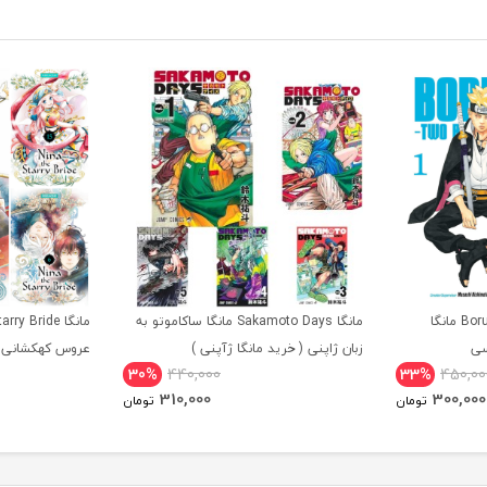
مانگا Boruto Two Blue Vortex مانگا
مانگا Sakamoto Days مانگا ساکاموتو به
سی
زبان ژاپنی ( خرید مانگا ژآپنی )
عروس کهکشانی ز
30%
440,000
33%
450,00
310,000
300,000
تومان
تومان