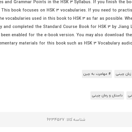
es and Grammar Points in the HSK 3 Syllabus. If you finish the boo
This book focuses on HSK 3 vocabularies. If you need to practis
he vocabularies used in this book to HSK 3 as far as possible. Whe
lary and completed the Standard Course Book for HSK 3 by Jiang L
been enabled for the e-book version. You may also download the 
lementary materials for this book such as HSK 3 Vocabulary audio
زبان چینی
# مهاجرت به چین
نی
داستان و رمان چینی
شناسه کالا
: 6234527