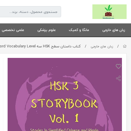
زبان های خارجی
مانگا و کمیک
علوم پزشکی
علمی تخصصی
/
/
کتاب داستان سطح HSK سه HSK 3 Storybook Vol 1 Stories in Simplified Chinese and Pinyin, 600 Word Vocabulary Level
زبان های خارجی