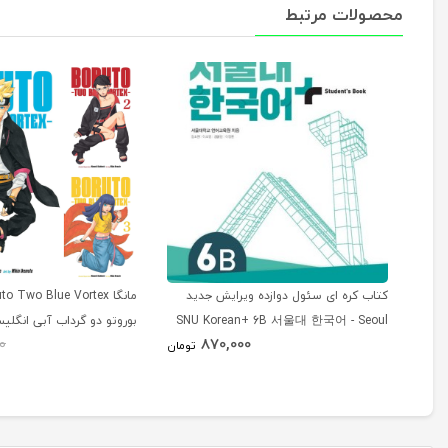
محصولات مرتبط
کتاب کره ای سئول دوازده ویرایش جدید
SNU Korean+ 6B 서울대 한국어 - Seoul
بوروتو دو گرداب آبی انگلی
870,000
0
Korean 6B
تومان