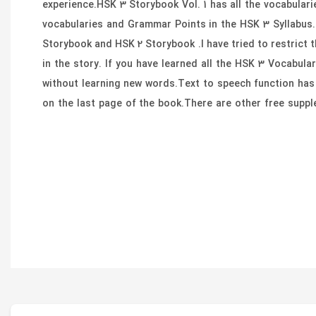
experience.HSK 3 Storybook Vol. 1 has all the vocabulari
vocabularies and Grammar Points in the HSK 3 Syllabus. 
Storybook and HSK 2 Storybook .I have tried to restrict t
in the story. If you have learned all the HSK 3 Vocabu
without learning new words.Text to speech function has 
on the last page of the book.There are other free supp