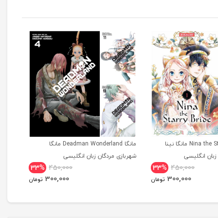
مانگا Nina the Starry Bride مانگا نینا
مانگا Deadman Wonderland مانگا
بان انگلیسی
شهربازی مردگان زبان انگلیسی
tional
33%
450,000
33%
450,000
dition
300,000
300,000
تومان
تومان