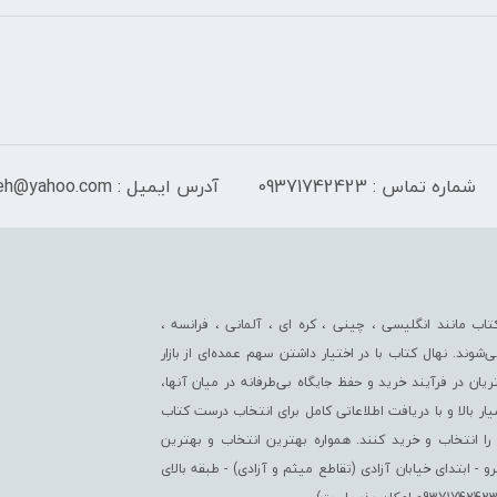
شماره تماس : 09371742423
آدرس ایمیل : Isf_sayeh@yahoo.com
اب مانند انگلیسی ، چینی ، کره ای ، آلمانی ، فرانسه ،
‌شوند. نهال کتاب با در اختیار داشتن سهم عمده‏‌ای از بازار
ن در فرآیند خرید و حفظ جایگاه بی‏‏‏‌طرفانه در میان آنها،
سیار بالا و با دریافت اطلاعاتی کامل برای انتخاب درست کتاب
را انتخاب و خرید کنند. همواره بهترین انتخاب و بهترین
ابتدای خیابان آزادی (تقاطع میثم و آزادی) - طبقه بالای