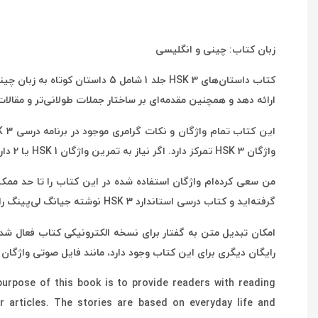
زبان کتاب: چینی و انگلیسی
کتاب داستان‌های HSK 3 جلد 1 ش
ارائه دهد و همچنین مقدمه‌ای بر ساختار جملات طولانی‌تر و مقالا
واژگان HSK 3 تمرکز دارد. اگر نیاز به تمرین واژگان HSK 1 یا 2 دارید، لطفاً به خواندن کتاب‌های داستان HSK 1 و HSK 2 فکر کنید.
گرفته‌اید و کتاب درسی استاندارد HSK 3 نوشته جیانگ لی‌پینگ را کامل کرده‌اید، می‌توانید حدود 95 درصد از این کتاب را بدون یادگیری واژگان جدید بخوانید.
امکان تبدیل متن به گفتار برای نسخه الکترونیکی کتاب فعال شده
رایگان دیگری برای این کتاب وجود دارد، مانند فایل صوتی واژگان HSK 3 و برگه تمرین نوشتن واژگان HSK 3 که می‌توانید از وب‌سایت www.allmusing.net دانلود کنید.
 purpose of this book is to provide readers with reading
r articles. The stories are based on everyday life and